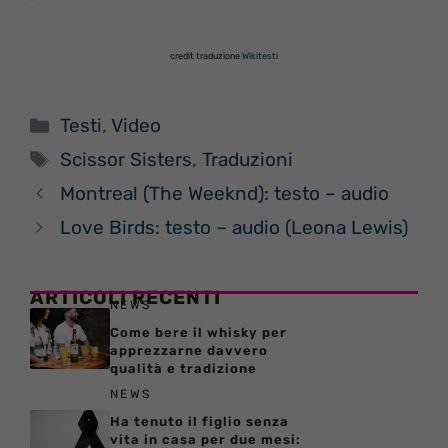
credit traduzione
Wikitesti
Categorie
Testi
,
Video
Tag
Scissor Sisters
,
Traduzioni
Montreal (The Weeknd): testo – audio
Love Birds: testo – audio (Leona Lewis)
ARTICOLI RECENTI
NEWS
Come bere il whisky per
apprezzarne davvero
qualità e tradizione
NEWS
Ha tenuto il figlio senza
vita in casa per due mesi: