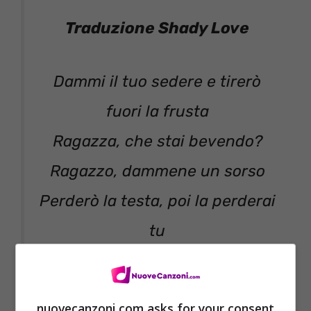
Traduzione Shady Love
Dammi il tuo sedere e tirerò
fuori la frusta
Ragazza, che stai bevendo?
Ragazzo, dammene un sorso
Perderò la testa, poi la perderai
tu
E poi fai i miei voodoo, poi
trema
nuovecanzoni.com asks for your consent