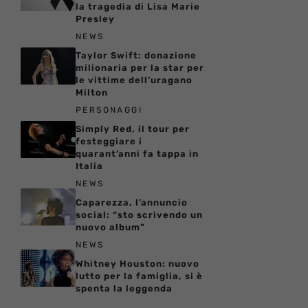
la tragedia di Lisa Marie
Presley
NEWS
Taylor Swift: donazione
milionaria per la star per
le vittime dell’uragano
Milton
PERSONAGGI
Simply Red, il tour per
festeggiare i
quarant’anni fa tappa in
Italia
NEWS
Caparezza, l’annuncio
social: “sto scrivendo un
nuovo album”
NEWS
Whitney Houston: nuovo
lutto per la famiglia, si è
spenta la leggenda