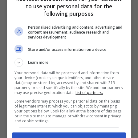
Poi muoviti con il tuo (miao!)Io
to use your personal data for the
following purposes:
e la gente coveremo
Personalised advertising and content, advertising and
risentimento
content measurement, audience research and
services development
Non so, che stronzate
Store and/or access information on a device
possiede?
Learn more
Porterà le sue amiche nel
Your personal data will be processed and information from
your device (cookies, unique identifiers, and other device
weekend
data) may be stored by, accessed by and shared with 319
partners, or used specifically by this site. We and our partners
may use precise geolocation data.
List of partners.
Testa e testa, vale la pena
Some vendors may process your personal data on the basis
of legitimate interest, which you can object to by managing
tornare
your options below. Look for a link at the bottom of this page
or in the site menu to manage or withdraw consent in privacy
and cookie settings.
Ho la marijuana e l’effetto
Lui vuole prendere la sua