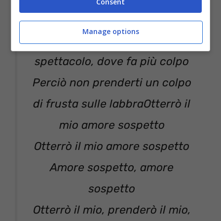
Consent
ragazza sexy…
Manage options
Portiamo in strada questo
spettacolo, dove fa più colpo
Perciò non prenderti un colpo
di frusta sulle labbraOtterrò il
mio amore sospetto
Otterrò il mio amore sospetto
Amore sospetto, amore
sospetto
Otterrò il mio, prenderò il mio,