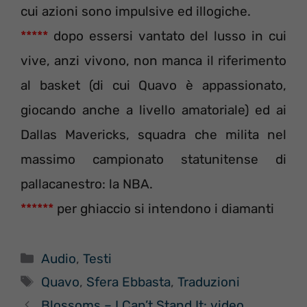
cui azioni sono impulsive ed illogiche.
*****
dopo essersi vantato del lusso in cui
vive, anzi vivono, non manca il riferimento
al basket (di cui Quavo è appassionato,
giocando anche a livello amatoriale) ed ai
Dallas Mavericks, squadra che milita nel
massimo campionato statunitense di
pallacanestro: la NBA.
******
per ghiaccio si intendono i diamanti
Categorie
Audio
,
Testi
Tag
Quavo
,
Sfera Ebbasta
,
Traduzioni
Blossoms – I Can’t Stand It: video