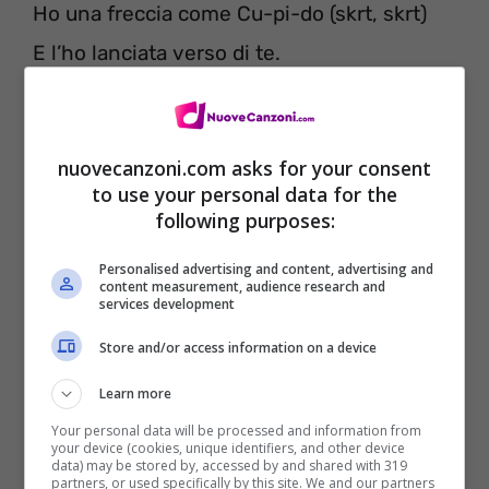
Ho una freccia come Cu-pi-do (skrt, skrt)
E l’ho lanciata verso di te.
[Quavo]
Migos, Quavo! Oh yeah
nuovecanzoni.com asks for your consent
to use your personal data for the
She fell in love with a trap nigga (yaa)
following purposes:
I fell in love with a trap bitch (trap)
Personalised advertising and content, advertising and
Huncho havin’ it (Huncho)
content measurement, audience research and
services development
Huncho savage (yeah)
Store and/or access information on a device
No, she not average (no)
Learn more
She addicted to the carats (carats)
Your personal data will be processed and information from
Designer high fashion (designer)
your device (cookies, unique identifiers, and other device
data) may be stored by, accessed by and shared with 319
We gon’ ball like the Mavericks (ball)
partners, or used specifically by this site. We and our partners