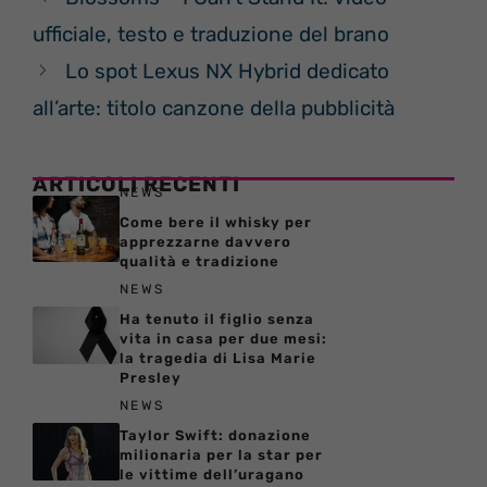
ufficiale, testo e traduzione del brano
Lo spot Lexus NX Hybrid dedicato
all’arte: titolo canzone della pubblicità
ARTICOLI RECENTI
NEWS
Come bere il whisky per
apprezzarne davvero
qualità e tradizione
NEWS
Ha tenuto il figlio senza
vita in casa per due mesi:
la tragedia di Lisa Marie
Presley
NEWS
Taylor Swift: donazione
milionaria per la star per
le vittime dell’uragano