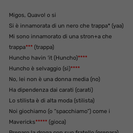
Migos, Quavo! o si
Si è innamorata di un nero che trappa* (yaa)
Mi sono innamorato di una stron+a che
trappa
***
(trappa)
Huncho havin ‘it (Huncho)
****
Huncho è selvaggio (sì)
****
No, lei non è una donna media (no)
Ha dipendenza dai carati (carati)
Lo stilista è di alta moda (stilista)
Noi giochiamo (o “spacchiamo”) come i
Mavericks
*****
(gioca)
Preparo la droga con suo fratello (prepara)