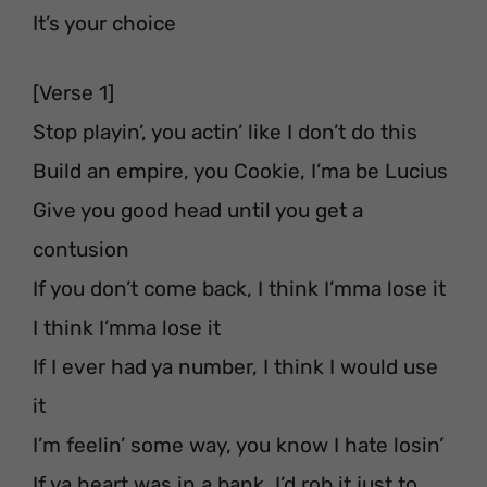
It’s your choice
[Verse 1]
Stop playin’, you actin’ like I don’t do this
Build an empire, you Cookie, I’ma be Lucius
Give you good head until you get a
contusion
If you don’t come back, I think I’mma lose it
I think I’mma lose it
If I ever had ya number, I think I would use
it
I’m feelin’ some way, you know I hate losin’
If ya heart was in a bank, I’d rob it just to