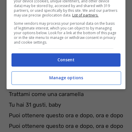
your device (cookies, unique identifiers, and other device
data) may be stored by, accessed by and shared with 319
partners, or used specifically by this site. We and our partners
may use precise geolocation data.
List of partners.
Some vendors may process your personal data on the basis
of legitimate interest, which you can object to by managing
your options below. Look for a link at the bottom of this page
or in the site menu to manage or withdraw consent in privacy
and cookie settings.
Consent
[Gancio]
Manage options
Posso essere il tuo salvatore
Trattami come una caramella
Tu hai 31 gusti, baby
Puoi ottenere questo ora e dopo, ora e dopo
Puoi ottenere questo ora e dopo, ora e dopo