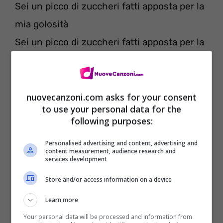
Sei un picco di zuccheri fatti apposta per la
mia golosità
Sei un picco di zuccheri fatti apposta per la
mia golosità
Fammi vedere che sei venuta a fare
Sei un picco di zuccheri fatti apposta per la
nuovecanzoni.com asks for your consent
to use your personal data for the
mia golosità
following purposes:
Sei un picco di zuccheri fatti apposta per la
Personalised advertising and content, advertising and
mia golosità
content measurement, audience research and
services development
Sei un picco di zuccheri fatti apposta per la
Store and/or access information on a device
mia golosità
Learn more
Your personal data will be processed and information from