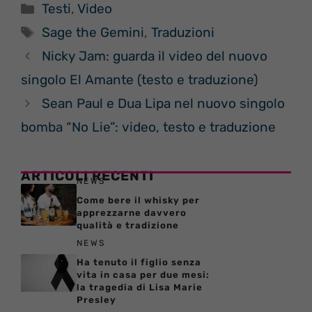
Categorie
Testi
,
Video
Tag
Sage the Gemini
,
Traduzioni
Nicky Jam: guarda il video del nuovo
singolo El Amante (testo e traduzione)
Sean Paul e Dua Lipa nel nuovo singolo
bomba “No Lie”: video, testo e traduzione
ARTICOLI RECENTI
NEWS
Come bere il whisky per
apprezzarne davvero
qualità e tradizione
NEWS
Ha tenuto il figlio senza
vita in casa per due mesi:
la tragedia di Lisa Marie
Presley