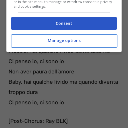
or in the site menu to manage or withdraw consent in privacy
and cookie settings.
Consent
[Ritornello: Ray BLK]
Non aver paura dell’amore
Manage options
Piccola, hai qualche livido come tutti noi
Ci penso io, ci sono io
Non aver paura dell’amore
Baby, hai qualche livido ma quando diventa
troppo dura
Ci penso io, ci sono io
[Post-Chorus: Ray BLK]