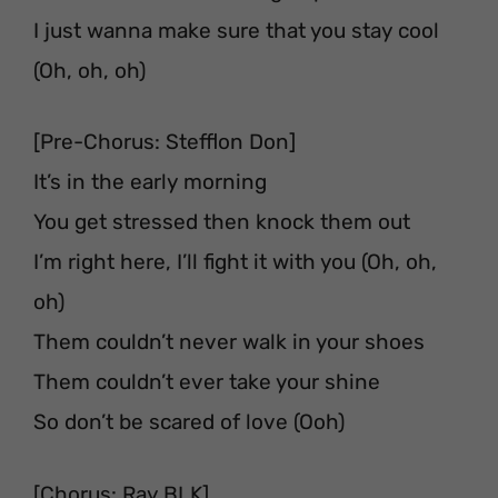
I just wanna make sure that you stay cool
(Oh, oh, oh)
[Pre-Chorus: Stefflon Don]
It’s in the early morning
You get stressed then knock them out
I’m right here, I’ll fight it with you (Oh, oh,
oh)
Them couldn’t never walk in your shoes
Them couldn’t ever take your shine
So don’t be scared of love (Ooh)
[Chorus: Ray BLK]