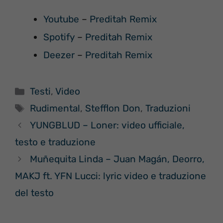
Youtube
–
Preditah Remix
Spotify
–
Preditah Remix
Deezer
–
Preditah Remix
Categorie
Testi
,
Video
Tag
Rudimental
,
Stefflon Don
,
Traduzioni
YUNGBLUD – Loner: video ufficiale,
testo e traduzione
Muñequita Linda – Juan Magán, Deorro,
MAKJ ft. YFN Lucci: lyric video e traduzione
del testo