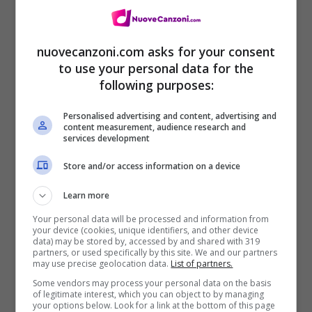
Ci sono io e capisco come ti senti
Chiamami e ci sarò (ci sono io)
nuovecanzoni.com asks for your consent
Ci sono io e capisco come ti senti (ci sono
to use your personal data for the
following purposes:
io)
Posso leggertelo nella mente (ci sono io)
Personalised advertising and content, advertising and
content measurement, audience research and
Ci sono io e capisco come ti senti
services development
Chiamami e ci sarò
Store and/or access information on a device
Learn more
Your personal data will be processed and information from
your device (cookies, unique identifiers, and other device
data) may be stored by, accessed by and shared with 319
partners, or used specifically by this site. We and our partners
may use precise geolocation data.
List of partners.
Some vendors may process your personal data on the basis
of legitimate interest, which you can object to by managing
your options below. Look for a link at the bottom of this page