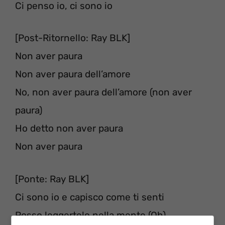
Ci penso io, ci sono io
[Post-Ritornello: Ray BLK]
Non aver paura
Non aver paura dell’amore
No, non aver paura dell’amore (non aver
paura)
Ho detto non aver paura
Non aver paura
[Ponte: Ray BLK]
Ci sono io e capisco come ti senti
Posso leggertelo nella mente (Oh)