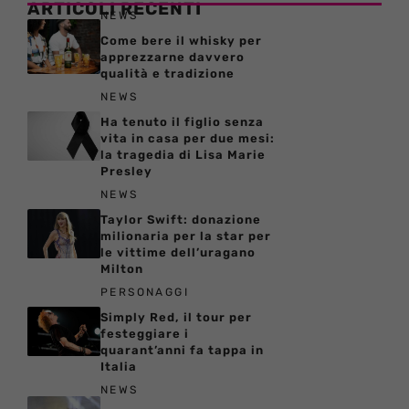
ARTICOLI RECENTI
NEWS
Come bere il whisky per
apprezzarne davvero
qualità e tradizione
NEWS
Ha tenuto il figlio senza
vita in casa per due mesi:
la tragedia di Lisa Marie
Presley
NEWS
Taylor Swift: donazione
milionaria per la star per
le vittime dell’uragano
Milton
PERSONAGGI
Simply Red, il tour per
festeggiare i
quarant’anni fa tappa in
Italia
NEWS