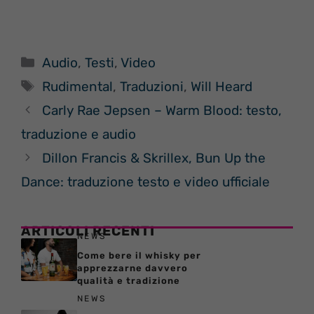
Categorie
Audio
,
Testi
,
Video
Tag
Rudimental
,
Traduzioni
,
Will Heard
Carly Rae Jepsen – Warm Blood: testo,
traduzione e audio
Dillon Francis & Skrillex, Bun Up the
Dance: traduzione testo e video ufficiale
ARTICOLI RECENTI
NEWS
Come bere il whisky per
apprezzarne davvero
qualità e tradizione
NEWS