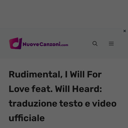
Vai
al
Menu
contenuto
Rudimental, I Will For
Love feat. Will Heard:
traduzione testo e video
ufficiale