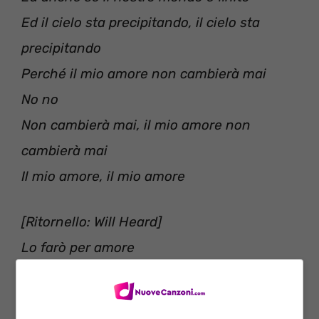
Ed il cielo sta precipitando, il cielo sta
precipitando
Perché il mio amore non cambierà mai
No no
Non cambierà mai, il mio amore non
cambierà mai
Il mio amore, il mio amore
[Ritornello: Will Heard]
Lo farò per amore
Lo farò per amore
Lo farò per amore