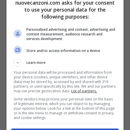
Lo farò per amore, lo farò per amore
nuovecanzoni.com asks for your consent
to use your personal data for the
following purposes:
[Ritornello: Will Heard]
Personalised advertising and content, advertising and
Lo farò per amore
content measurement, audience research and
services development
Lo farò per amore
Store and/or access information on a device
Lo farò per amore
Lo farò per amore, lo farò per amore
Learn more
Your personal data will be processed and information from
your device (cookies, unique identifiers, and other device
data) may be stored by, accessed by and shared with 319
partners, or used specifically by this site. We and our partners
may use precise geolocation data.
List of partners.
Some vendors may process your personal data on the basis
of legitimate interest, which you can object to by managing
your options below. Look for a link at the bottom of this page
or in the site menu to manage or withdraw consent in privacy
and cookie settings.