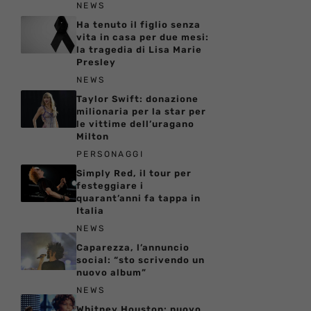
NEWS
Ha tenuto il figlio senza
vita in casa per due mesi:
la tragedia di Lisa Marie
Presley
NEWS
Taylor Swift: donazione
milionaria per la star per
le vittime dell’uragano
Milton
PERSONAGGI
Simply Red, il tour per
festeggiare i
quarant’anni fa tappa in
Italia
NEWS
Caparezza, l’annuncio
social: “sto scrivendo un
nuovo album”
NEWS
Whitney Houston: nuovo