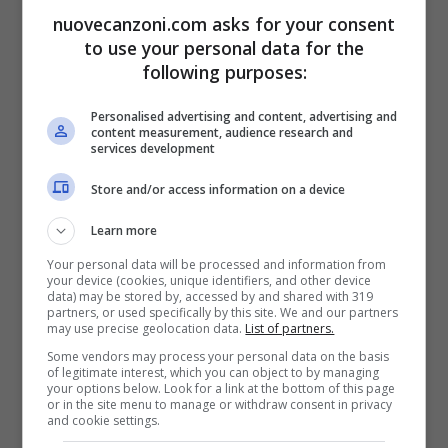
il re
nuovecanzoni.com asks for your consent
to use your personal data for the
Dimmi dov’è quella persona?
following purposes:
Personalised advertising and content, advertising and
content measurement, audience research and
services development
Store and/or access information on a device
Learn more
Your personal data will be processed and information from
your device (cookies, unique identifiers, and other device
data) may be stored by, accessed by and shared with 319
partners, or used specifically by this site. We and our partners
may use precise geolocation data.
List of partners.
Some vendors may process your personal data on the basis
of legitimate interest, which you can object to by managing
Chi è questa sosia che oggi ha preso il suo
your options below. Look for a link at the bottom of this page
or in the site menu to manage or withdraw consent in privacy
posto?
and cookie settings.