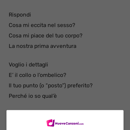
Rispondi
Cosa mi eccita nel sesso?
Cosa mi piace del tuo corpo?
La nostra prima avventura
Voglio i dettagli
E’ il collo o l’ombelico?
Il tuo punto (o “posto”) preferito?
Perché io so qual’è
Se sei davvero l’originale, dimostramelo ora
Non eri così quando ti ho conosciuta