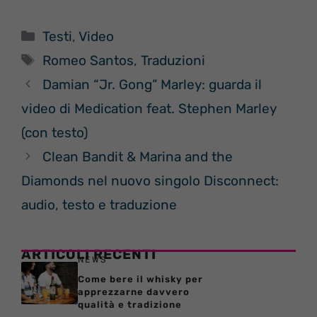
Categorie
Testi
,
Video
Tag
Romeo Santos
,
Traduzioni
Damian “Jr. Gong” Marley: guarda il
video di Medication feat. Stephen Marley
(con testo)
Clean Bandit & Marina and the
Diamonds nel nuovo singolo Disconnect:
audio, testo e traduzione
ARTICOLI RECENTI
NEWS
Come bere il whisky per
apprezzarne davvero
qualità e tradizione