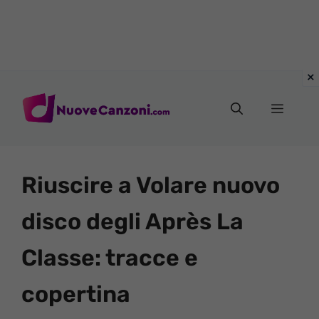
Vai
al
Menu
contenuto
Riuscire a Volare nuovo
disco degli Après La
Classe: tracce e
copertina