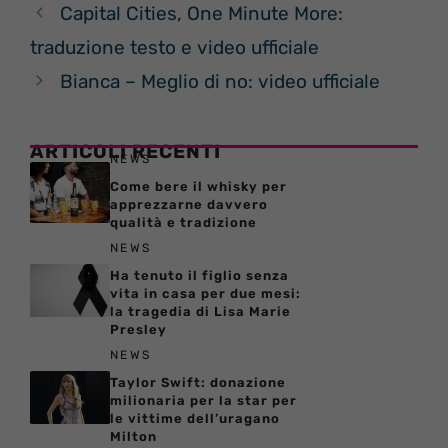
Capital Cities, One Minute More:
traduzione testo e video ufficiale
Bianca – Meglio di no: video ufficiale
ARTICOLI RECENTI
NEWS
Come bere il whisky per
apprezzarne davvero
qualità e tradizione
NEWS
Ha tenuto il figlio senza
vita in casa per due mesi:
la tragedia di Lisa Marie
Presley
NEWS
Taylor Swift: donazione
milionaria per la star per
le vittime dell’uragano
Milton