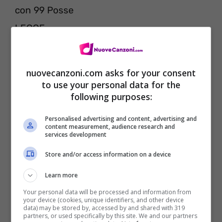
con 99 Posse
LECCE
26/07/2014 • Stadio Via del Mare
open act NEGRAMARO
nuovecanzoni.com asks for your consent
ROMA
to use your personal data for the
following purposes:
01/08/2014 • Campo Boario
GALLIPOLI (Le)
Personalised advertising and content, advertising and
content measurement, audience research and
09/08/2014 • Parco Gondar
services development
AVEZZANO (Aq)
Store and/or access information on a device
23/08/2014 • P.zza Francesco Baracca
Learn more
RIZZICONI (Rc)
Your personal data will be processed and information from
your device (cookies, unique identifiers, and other device
24/08/2014 • Festa della Birra
data) may be stored by, accessed by and shared with 319
partners, or used specifically by this site. We and our partners