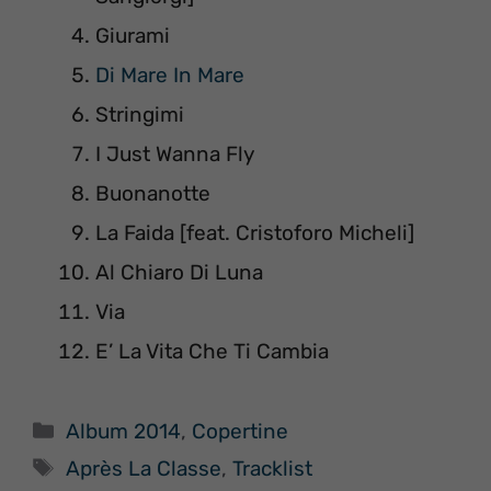
Giurami
Di Mare In Mare
Stringimi
I Just Wanna Fly
Buonanotte
La Faida [feat. Cristoforo Micheli]
Al Chiaro Di Luna
Via
E’ La Vita Che Ti Cambia
Categorie
Album 2014
,
Copertine
Tag
Après La Classe
,
Tracklist