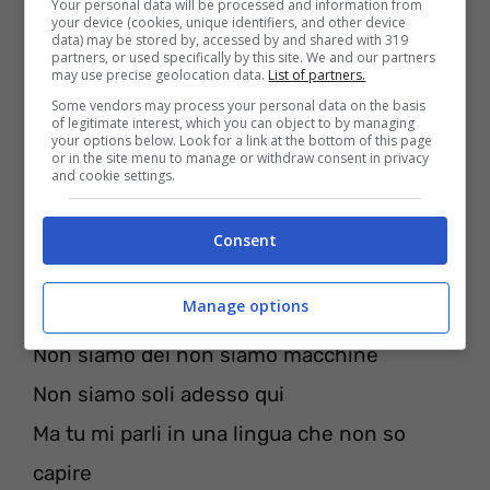
Your personal data will be processed and information from
your device (cookies, unique identifiers, and other device
data) may be stored by, accessed by and shared with 319
partners, or used specifically by this site. We and our partners
may use precise geolocation data.
List of partners.
Some vendors may process your personal data on the basis
of legitimate interest, which you can object to by managing
your options below. Look for a link at the bottom of this page
or in the site menu to manage or withdraw consent in privacy
and cookie settings.
Consent
Testo Una rigenerazione – Riccardo
Manage options
Sinigallia
(
Digital Download
)
Non siamo dei non siamo macchine
Non siamo soli adesso qui
Ma tu mi parli in una lingua che non so
capire