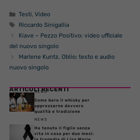
Categorie
Testi
,
Video
Tag
Riccardo Sinigallia
Kiave – Pezzo Positivo: video ufficiale
del nuovo singolo
Marlene Kuntz, Oblio: testo e audio
nuovo singolo
ARTICOLI RECENTI
NEWS
Come bere il whisky per
apprezzarne davvero
qualità e tradizione
NEWS
Ha tenuto il figlio senza
vita in casa per due mesi:
la tragedia di Lisa Marie