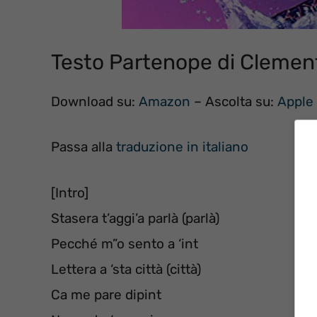
Testo Partenope di Clemen
Download su:
Amazon
– Ascolta su:
Apple
Passa alla
traduzione in italiano
[Intro]
Stasera t’aggi’a parlà (parlà)
Pecché m”o sento a ‘int
Lettera a ‘sta città (città)
Ca me pare dipint