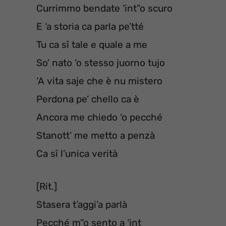
Currimmo bendate ‘int”o scuro
E ‘a storia ca parla pe’tté
Tu ca sî tale e quale a me
So’ nato ‘o stesso juorno tujo
‘A vita saje che è nu mistero
Perdona pe’ chello ca è
Ancora me chiedo ‘o pecché
Stanott’ me metto a penzà
Ca sî l’unica verità
[Rit.]
Stasera t’aggi’a parlà
Pecché m”o sento a ‘int