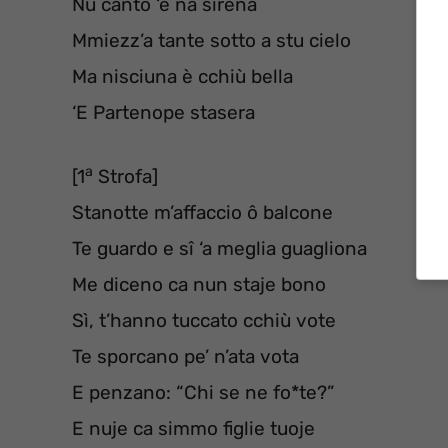
Nu canto ‘e na sirena
Mmiezz’a tante sotto a stu cielo
Ma nisciuna è cchiù bella
‘E Partenope stasera
a
[1
Strofa]
Stanotte m’affaccio ô balcone
Te guardo e sî ‘a meglia guagliona
Me diceno ca nun staje bono
Sì, t’hanno tuccato cchiù vote
Te sporcano pe’ n’ata vota
E penzano: “Chi se ne fo*te?”
E nuje ca simmo figlie tuoje