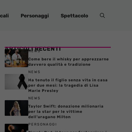
cali
Personaggi
Spettacolo
ARTICOLI RECENTI
NEWS
Come bere il whisky per apprezzarne
davvero qualità e tradizione
NEWS
Ha tenuto il figlio senza vita in casa
per due mesi: la tragedia di Lisa
Marie Presley
NEWS
Taylor Swift: donazione milionaria
per la star per le vittime
dell’uragano Milton
PERSONAGGI