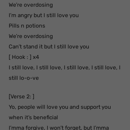
We’re overdosing
I’m angry but I still love you
Pills n potions
We’re overdosing
Can’t stand it but I still love you
[ Hook : ] x4
I still love, I still love, I still love, I still love, I
still lo-o-ve
[Verse 2: ]
Yo, people will love you and support you
when it’s beneficial
I’mma forgive, I won’t forget, but I’mma