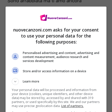
Sono arrabbiata ma ti amo ancora
Pillole e pozioni
Stiamo andando in overdose
Non lo sopporto ma ti amo ancora
nuovecanzoni.com asks for your consent
to use your personal data for the
[ Hook : ] x4
following purposes:
Lo amo ancora , amo ancora , amo ancora ,
Personalised advertising and content, advertising and
amo ancora , a-a-mo
content measurement, audience research and
services development
[Verse 2: ]
Store and/or access information on a device
Yo, la gente ti amerà e ti sosterrà quando è
Learn more
utile
Your personal data will be processed and information from
your device (cookies, unique identifiers, and other device
Io perdonerò , io non dimenticherò , ma
data) may be stored by, accessed by and shared with 319
partners, or used specifically by this site. We and our partners
metterò fine al problema
may use precise geolocation data.
List of partners.