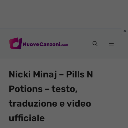
Vai
al
Menu
contenuto
Nicki Minaj – Pills N
Potions – testo,
traduzione e video
ufficiale