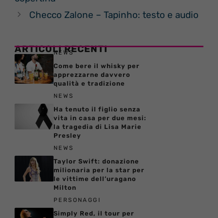
Checco Zalone – Tapinho: testo e audio
ARTICOLI RECENTI
NEWS
Come bere il whisky per
apprezzarne davvero
qualità e tradizione
NEWS
Ha tenuto il figlio senza
vita in casa per due mesi:
la tragedia di Lisa Marie
Presley
NEWS
Taylor Swift: donazione
milionaria per la star per
le vittime dell’uragano
Milton
PERSONAGGI
Simply Red, il tour per