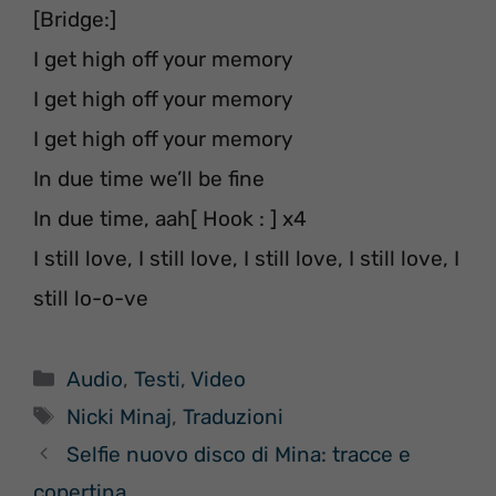
[Bridge:]
I get high off your memory
I get high off your memory
I get high off your memory
In due time we’ll be fine
In due time, aah[ Hook : ] x4
I still love, I still love, I still love, I still love, I
still lo-o-ve
Categorie
Audio
,
Testi
,
Video
Tag
Nicki Minaj
,
Traduzioni
Selfie nuovo disco di Mina: tracce e
copertina