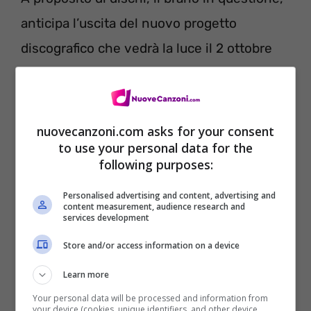
anticipa l’uscita del nuovo progetto
discografico che vedrà la luce il 2 ottobre
2012 e che si intitola “
Ecco
“.
Questa canzone, sarà disponibile dal 7
nuovecanzoni.com asks for your consent
settembre negli store digitali e vede anche
to use your personal data for the
following purposes:
la partecipazione di Roberto Angelini.
Personalised advertising and content, advertising and
content measurement, audience research and
services development
Store and/or access information on a device
Learn more
Your personal data will be processed and information from
your device (cookies, unique identifiers, and other device