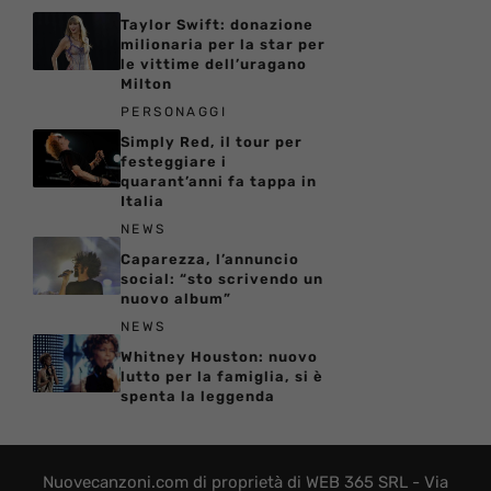
Taylor Swift: donazione
milionaria per la star per
le vittime dell’uragano
Milton
PERSONAGGI
Simply Red, il tour per
festeggiare i
quarant’anni fa tappa in
Italia
NEWS
Caparezza, l’annuncio
social: “sto scrivendo un
nuovo album”
NEWS
Whitney Houston: nuovo
lutto per la famiglia, si è
spenta la leggenda
Nuovecanzoni.com di proprietà di WEB 365 SRL - Via