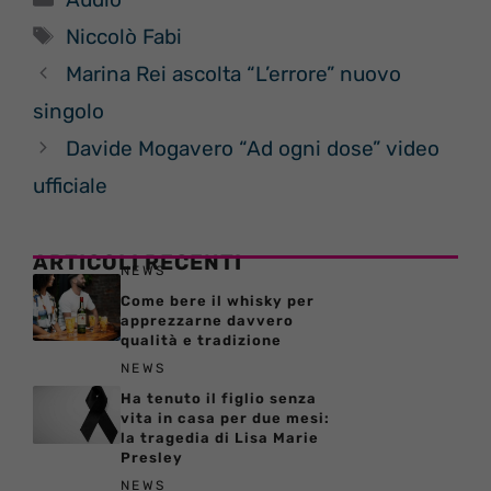
Tag
Niccolò Fabi
Marina Rei ascolta “L’errore” nuovo
singolo
Davide Mogavero “Ad ogni dose” video
ufficiale
ARTICOLI RECENTI
NEWS
Come bere il whisky per
apprezzarne davvero
qualità e tradizione
NEWS
Ha tenuto il figlio senza
vita in casa per due mesi:
la tragedia di Lisa Marie
Presley
NEWS