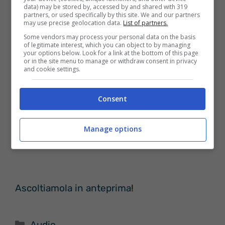
data) may be stored by, accessed by and shared with 319
partners, or used specifically by this site. We and our partners
may use precise geolocation data.
List of partners.
Some vendors may process your personal data on the basis
of legitimate interest, which you can object to by managing
your options below. Look for a link at the bottom of this page
or in the site menu to manage or withdraw consent in privacy
and cookie settings.
Consent
Manage options
Ascoltiamola in anteprima
!
Categorie
Audio