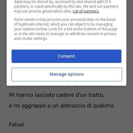
Se questo è il mondo per te, tu sei pazzo!
data) may be stored by, accessed by and shared with 319
partners, or used specifically by this site. We and our partners
Mi hanno raccolto da terra, uno straccio.
may use precise geolocation data.
List of partners.
Some vendors may process your personal data on the basis
Mi hanno lasciato cadere d’un tratto,
of legitimate interest, which you can object to by managing
your options below. Look for a link at the bottom of this page
e mi aggrappo a un abbraccio di qualche
or in the site menu to manage or withdraw consent in privacy
and cookie settings.
mio
Consent
Pazzo!
Se questo è il mondo per te, tu sei pazzo!
Manage options
Mi hanno raccolto da terra, uno straccio.
Mi hanno lasciato cadere d’un tratto,
e mi aggrappo a un abbraccio di qualche
Falso!