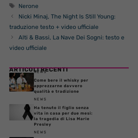
Tag
Nerone
Nicki Minaj, The Night Is Still Young:
traduzione testo + video ufficiale
Alti & Bassi, La Nave Dei Sogni: testo e
video ufficiale
ARTICOLI RECENTI
NEWS
Come bere il whisky per
apprezzarne davvero
qualità e tradizione
NEWS
Ha tenuto il figlio senza
vita in casa per due mesi:
la tragedia di Lisa Marie
Presley
NEWS