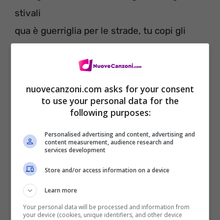
stivali
qua è guerriglia per le strade, tu copi gli
americani?
Chi sposa Belzebù è lodevole, no regole,
non più,
nuovecanzoni.com asks for your consent
to use your personal data for the
così il debole sei tu,
following purposes:
e non devo avere più remore se su, in
Personalised advertising and content, advertising and
Paradiso
content measurement, audience research and
services development
tra le aureole ci sia pure la tivù.
Store and/or access information on a device
Non ci vedresti più!
Learn more
Pazzo!
Your personal data will be processed and information from
your device (cookies, unique identifiers, and other device