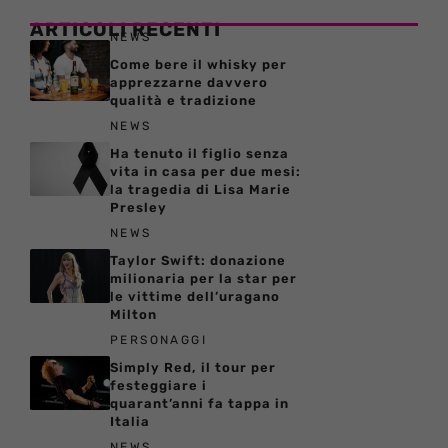
ARTICOLI RECENTI
NEWS
Come bere il whisky per
apprezzarne davvero
qualità e tradizione
NEWS
Ha tenuto il figlio senza
vita in casa per due mesi:
la tragedia di Lisa Marie
Presley
NEWS
Taylor Swift: donazione
milionaria per la star per
le vittime dell’uragano
Milton
PERSONAGGI
Simply Red, il tour per
festeggiare i
quarant’anni fa tappa in
Italia
NEWS