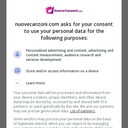
nuovecanzoni.com asks for your consent
to use your personal data for the
following purposes:
Personalised advertising and content, advertising and
content measurement, audience research and
services development
Tracklist Banda Larga – Musica Nuda
Store and/or access information on a device
Learn more
Preludio (Aria c’è) 0:49
Your personal data will be processed and information from
Aria C’è 3:07
your device (cookies, unique identifiers, and other device
data) may be stored by, accessed by and shared with 319
partners, or used specifically by this site. We and our partners
Des Ronds Dans L’eau 2:42
may use precise geolocation data.
List of partners.
Preludio (Qui tra poco pioverà) 1:17
Some vendors may process your personal data on the basis
of legitimate interest, which you can object to by managing