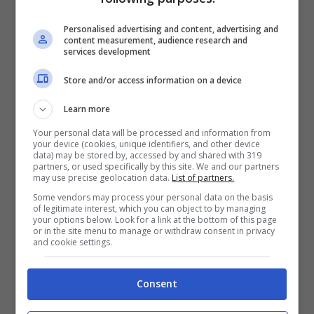
Personalised advertising and content, advertising and
content measurement, audience research and
services development
Store and/or access information on a device
Learn more
Your personal data will be processed and information from
your device (cookies, unique identifiers, and other device
data) may be stored by, accessed by and shared with 319
partners, or used specifically by this site. We and our partners
may use precise geolocation data.
List of partners.
Some vendors may process your personal data on the basis
Tracklist Vivace – Motel Connection
of legitimate interest, which you can object to by managing
your options below. Look for a link at the bottom of this page
(Disponibile su
Amazon
)
or in the site menu to manage or withdraw consent in privacy
and cookie settings.
Less Is More 3:21
Consent
Hit My Soul 3:48