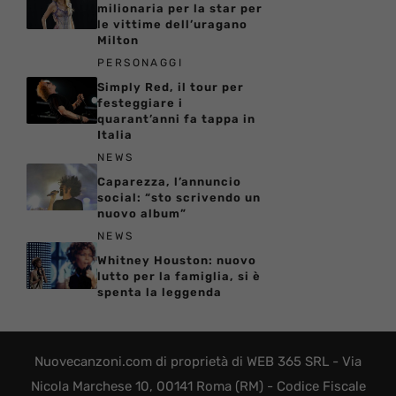
milionaria per la star per
le vittime dell’uragano
Milton
PERSONAGGI
Simply Red, il tour per
festeggiare i
quarant’anni fa tappa in
Italia
NEWS
Caparezza, l’annuncio
social: “sto scrivendo un
nuovo album”
NEWS
Whitney Houston: nuovo
lutto per la famiglia, si è
spenta la leggenda
Nuovecanzoni.com di proprietà di WEB 365 SRL - Via
Nicola Marchese 10, 00141 Roma (RM) - Codice Fiscale