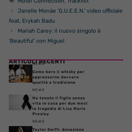
Motel Connection
,
Tracklist
Janelle Monáe ‘Q.U.E.E.N.’ video ufficiale
feat. Erykah Badu
Mariah Carey: il nuovo singolo è
‘Beautiful’ con Miguel
ARTICOLI RECENTI
NEWS
Come bere il whisky per
apprezzarne davvero
qualità e tradizione
NEWS
Ha tenuto il figlio senza
vita in casa per due mesi:
la tragedia di Lisa Marie
Presley
NEWS
Taylor Swift: donazione