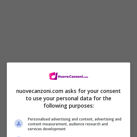
Questa casa era una traphouse (traphouse)
nuovecanzoni.com asks for your consent
to use your personal data for the
Prima stavo nel garage ora è una
following purposes:
penthouse, oh god (oh god)
Personalised advertising and content, advertising and
Lei che dice “bhe wow”
content measurement, audience research and
services development
E ora vuole darmi quello che mi spetta, oh