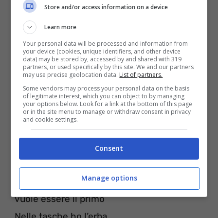
Store and/or access information on a device
god
Questa casa era una traphouse
Learn more
Prima stavo nel garage ora è una
Your personal data will be processed and information from
your device (cookies, unique identifiers, and other device
data) may be stored by, accessed by and shared with 319
penthouse, oh god (oh god)
partners, or used specifically by this site. We and our partners
may use precise geolocation data.
List of partners.
Lei che dice “bhe wow”
Some vendors may process your personal data on the basis
E ora vuole darmi quello che mi spetta, oh
of legitimate interest, which you can object to by managing
your options below. Look for a link at the bottom of this page
or in the site menu to manage or withdraw consent in privacy
god.
and cookie settings.
La vita è una sfida, Al Pacino
Consent
Trasformo acqua in vino
Manage options
Angeli e demoni come ti regoli, chi è che
vuole essere il primo
Nelle tasche ho l’erba