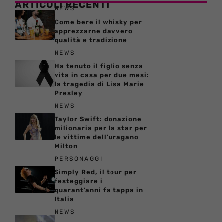
ARTICOLI RECENTI
NEWS
Come bere il whisky per
apprezzarne davvero
qualità e tradizione
NEWS
Ha tenuto il figlio senza
vita in casa per due mesi:
la tragedia di Lisa Marie
Presley
NEWS
Taylor Swift: donazione
milionaria per la star per
le vittime dell’uragano
Milton
PERSONAGGI
Simply Red, il tour per
festeggiare i
quarant’anni fa tappa in
Italia
NEWS