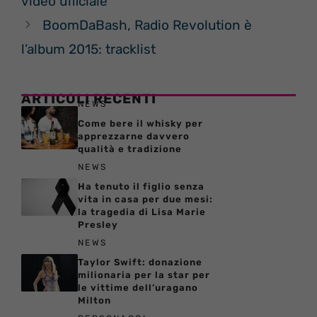
video ufficiale
BoomDaBash, Radio Revolution è
l’album 2015: tracklist
ARTICOLI RECENTI
NEWS
Come bere il whisky per
apprezzarne davvero
qualità e tradizione
NEWS
Ha tenuto il figlio senza
vita in casa per due mesi:
la tragedia di Lisa Marie
Presley
NEWS
Taylor Swift: donazione
milionaria per la star per
le vittime dell’uragano
Milton