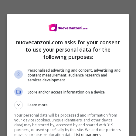
nuovecanzoni.com asks for your consent
to use your personal data for the
following purposes:
Testo Sopravviverai – Max Pezzali
(
Digital
Download
)
Personalised advertising and content, advertising and
content measurement, audience research and
services development
Suona in lontananza un allarme che poi si
Store and/or access information on a device
sa
Learn more
che non serve a niente tanto nessuno
Your personal data will be processed and information from
your device (cookies, unique identifiers, and other device
controllerà
data) may be stored by, accessed by and shared with 319
partners, or used specifically by this site. We and our partners
serve ad azzerare ogni mia probabilità
may use precise geolocation data.
List of partners.