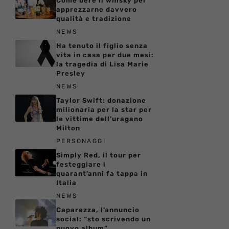
Come bere il whisky per
apprezzarne davvero
qualità e tradizione
NEWS
Ha tenuto il figlio senza
vita in casa per due mesi:
la tragedia di Lisa Marie
Presley
NEWS
Taylor Swift: donazione
milionaria per la star per
le vittime dell’uragano
Milton
PERSONAGGI
Simply Red, il tour per
festeggiare i
quarant’anni fa tappa in
Italia
NEWS
Caparezza, l’annuncio
social: “sto scrivendo un
nuovo album”