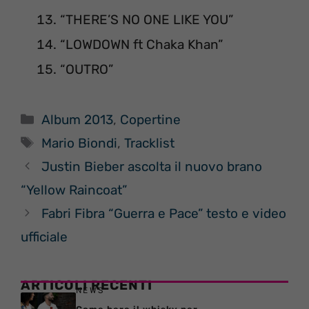
“THERE’S NO ONE LIKE YOU”
“LOWDOWN ft Chaka Khan”
“OUTRO”
Categorie
Album 2013
,
Copertine
Tag
Mario Biondi
,
Tracklist
Justin Bieber ascolta il nuovo brano
“Yellow Raincoat”
Fabri Fibra “Guerra e Pace” testo e video
ufficiale
ARTICOLI RECENTI
NEWS