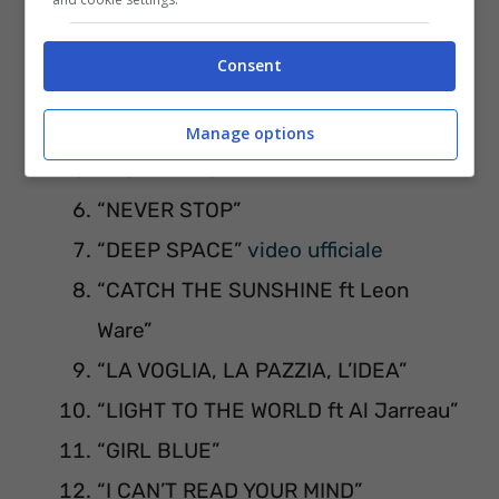
INTRODUCING MARIO BIONDI”
“SHINE ON”
video ufficiale
Consent
“COME TO ME”
“WHAT HAVE YOU DONE TO ME”
Manage options
“WOMAN WOMAN”
“NEVER STOP”
“DEEP SPACE”
video ufficiale
“CATCH THE SUNSHINE ft Leon
Ware”
“LA VOGLIA, LA PAZZIA, L’IDEA”
“LIGHT TO THE WORLD ft Al Jarreau”
“GIRL BLUE”
“I CAN’T READ YOUR MIND”