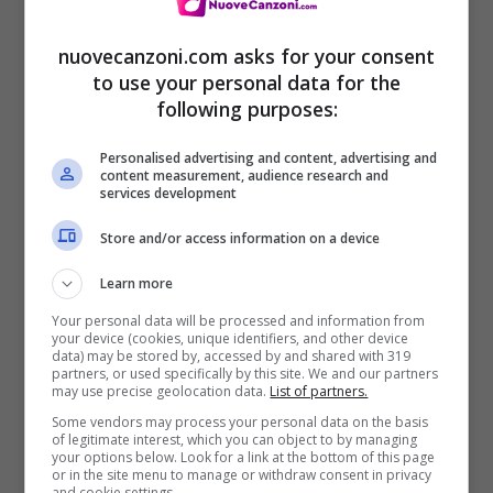
nuovecanzoni.com asks for your consent
to use your personal data for the
following purposes:
Personalised advertising and content, advertising and
content measurement, audience research and
services development
Store and/or access information on a device
Learn more
Your personal data will be processed and information from
your device (cookies, unique identifiers, and other device
data) may be stored by, accessed by and shared with 319
partners, or used specifically by this site. We and our partners
Tracklist Sun – Mario Biondi
may use precise geolocation data.
List of partners.
Some vendors may process your personal data on the basis
of legitimate interest, which you can object to by managing
your options below. Look for a link at the bottom of this page
“INTRO – LADIES AND GENTLEMAN
or in the site menu to manage or withdraw consent in privacy
and cookie settings.