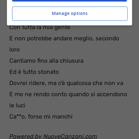
Stiamo ballando sui tavoli
Manage options
Finché non sto da schifo
Con tutta la mia gente
E non potrebbe andare meglio, secondo
loro
Cantiamo fino alla chiusura
Ed è tutto stonato
Dovrei ridere, ma c’è qualcosa che non va
E me ne rendo conto quando si accendono
le luci
Ca**o, forse mi manchi
Powered by NuoveCanzoni.com