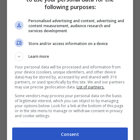
following purposes:
[Ritornello]
Personalised advertising and content, advertising and
content measurement, audience research and
services development
Stiamo ballando sui tavoli
Finché non sto da schifo
Store and/or access information on a device
Con tutta la mia gente
Learn more
E non potrebbe andare meglio, secondo
Your personal data will be processed and information from
your device (cookies, unique identifiers, and other device
loro
data) may be stored by, accessed by and shared with 319
partners, or used specifically by this site. We and our partners
may use precise geolocation data.
List of partners.
Cantiamo fino alla chiusura
Some vendors may process your personal data on the basis
Ed è tutto stonato
of legitimate interest, which you can object to by managing
your options below. Look for a link at the bottom of this page
Dovrei ridere, ma c’è qualcosa che non va
or in the site menu to manage or withdraw consent in privacy
and cookie settings.
E me ne rendo conto quando si accendono
le luci
Consent