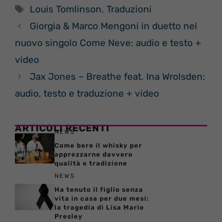
Tag
Louis Tomlinson
,
Traduzioni
Giorgia & Marco Mengoni in duetto nel
nuovo singolo Come Neve: audio e testo +
video
Jax Jones – Breathe feat. Ina Wrolsden:
audio, testo e traduzione + video
ARTICOLI RECENTI
NEWS
Come bere il whisky per
apprezzarne davvero
qualità e tradizione
NEWS
Ha tenuto il figlio senza
vita in casa per due mesi:
la tragedia di Lisa Marie
Presley