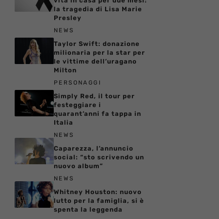
vita in casa per due mesi:
la tragedia di Lisa Marie
Presley
NEWS
Taylor Swift: donazione
milionaria per la star per
le vittime dell’uragano
Milton
PERSONAGGI
Simply Red, il tour per
festeggiare i
quarant’anni fa tappa in
Italia
NEWS
Caparezza, l’annuncio
social: “sto scrivendo un
nuovo album”
NEWS
Whitney Houston: nuovo
lutto per la famiglia, si è
spenta la leggenda