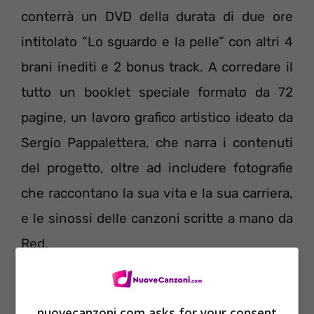
conterrà un DVD della durata di due ore
intitolato “Lo sguardo e la pelle” con altri 4
brani inediti e 2 bonus track. A corredare il
tutto un booklet speciale formato da 72
pagine, un lavoro grafico artistico ideato da
Sergio Pappalettera, che narra i contenuti
del progetto, oltre ad includere fotografie
che raccontano la sua vita e la sua carriera,
e le sinossi delle canzoni scritte a mano da
Red.
nuovecanzoni.com asks for your consent