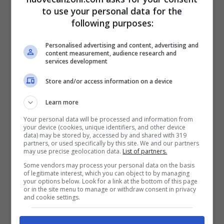
to use your personal data for the
following purposes:
Personalised advertising and content, advertising and
content measurement, audience research and
services development
Store and/or access information on a device
Learn more
Nel dettaglio, il dvd è invece un docu-film,
Your personal data will be processed and information from
your device (cookies, unique identifiers, and other device
girato vicino a Treviso a Villa Corner della
data) may be stored by, accessed by and shared with 319
partners, or used specifically by this site. We and our partners
Regina, e mostra tutta la lavorazione del
may use precise geolocation data.
List of partners.
nuovo lavoro di Canzian, interviste a tutti i
Some vendors may process your personal data on the basis
of legitimate interest, which you can object to by managing
your options below. Look for a link at the bottom of this page
musicisti e collaboratori coinvolti,
or in the site menu to manage or withdraw consent in privacy
and cookie settings.
contenuti speciali e 4 pezzi non presenti
nel disco, oltre a due brani riarrangiati in