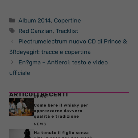
Categorie
Album 2014
,
Copertine
Tag
Red Canzian
,
Tracklist
Plectrumelectrum nuovo CD di Prince &
3Rdeyegirl: tracce e copertina
En?gma – Antieroi: testo e video
ufficiale
ARTICOLI RECENTI
NEWS
Come bere il whisky per
apprezzarne davvero
qualità e tradizione
NEWS
Ha tenuto il figlio senza