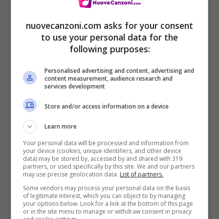
nuovecanzoni.com asks for your consent
to use your personal data for the
following purposes:
Personalised advertising and content, advertising and
content measurement, audience research and
services development
Store and/or access information on a device
[Ritornello]
Learn more
Per quel che vale mi spiace scusa per la
Your personal data will be processed and information from
your device (cookies, unique identifiers, and other device
sofferenza
data) may be stored by, accessed by and shared with 319
partners, or used specifically by this site. We and our partners
Sono il primo a dire: “Ho commesso i miei
may use precise geolocation data.
List of partners.
errori”
Some vendors may process your personal data on the basis
of legitimate interest, which you can object to by managing
your options below. Look for a link at the bottom of this page
Per quel che vale so che è solo una parola e
or in the site menu to manage or withdraw consent in privacy