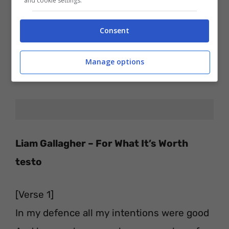
and cookie settings.
le parole tradiscono
Talvolta perdiamo la retta via
Consent
Per quel che può valere
Manage options
Powered by NuoveCanzoni.com
Liam Gallagher – For What It’s Worth
testo
[Verse 1]
In my defence all my intentions were good