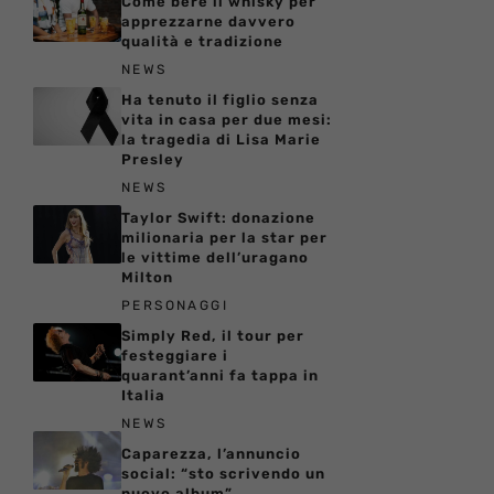
Come bere il whisky per
apprezzarne davvero
qualità e tradizione
NEWS
Ha tenuto il figlio senza
vita in casa per due mesi:
la tragedia di Lisa Marie
Presley
NEWS
Taylor Swift: donazione
milionaria per la star per
le vittime dell’uragano
Milton
PERSONAGGI
Simply Red, il tour per
festeggiare i
quarant’anni fa tappa in
Italia
NEWS
Caparezza, l’annuncio
social: “sto scrivendo un
nuovo album”