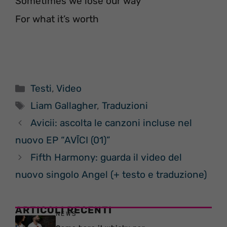
Sometimes we lose our way
For what it’s worth
Categorie
Testi
,
Video
Tag
Liam Gallagher
,
Traduzioni
Avicii: ascolta le canzoni incluse nel
nuovo EP “AVĪCI (01)”
Fifth Harmony: guarda il video del
nuovo singolo Angel (+ testo e traduzione)
ARTICOLI RECENTI
NEWS