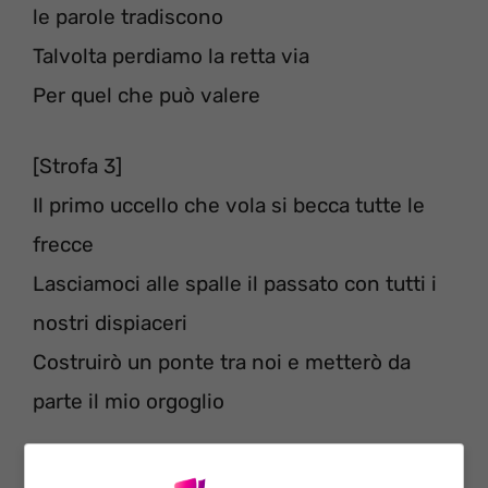
le parole tradiscono
Talvolta perdiamo la retta via
Per quel che può valere
[Strofa 3]
Il primo uccello che vola si becca tutte le
frecce
Lasciamoci alle spalle il passato con tutti i
nostri dispiaceri
Costruirò un ponte tra noi e metterò da
parte il mio orgoglio