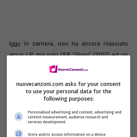
Iggy in carriera, non ha ancora rilasciato
alcun LP, ma solo l’EP “Glory” (2012) ed un
paio di mixtape (Ignorant Art nel 2011, e
Trapgold nel 2012), nonostante i suoi
nuovecanzoni.com asks for your consent
risultati in termini commerciali, siano stati
to use your personal data for the
following purposes:
decisamente superiori a quelli ottenuti da
qualsiasi altra rapper di sesso femminile,
Personalised advertising and content, advertising and
content measurement, audience research and
che ha provato negli ultimi due anni a farsi
services development
notare, e nonostante il successo in UK dei
Store and/or access information on a device