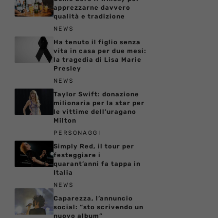
apprezzarne davvero
qualità e tradizione
NEWS
Ha tenuto il figlio senza
vita in casa per due mesi:
la tragedia di Lisa Marie
Presley
NEWS
Taylor Swift: donazione
milionaria per la star per
le vittime dell’uragano
Milton
PERSONAGGI
Simply Red, il tour per
festeggiare i
quarant’anni fa tappa in
Italia
NEWS
Caparezza, l’annuncio
social: “sto scrivendo un
nuovo album”