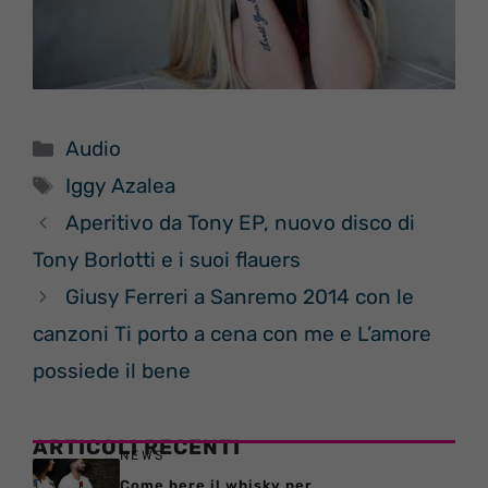
Categorie
Audio
Tag
Iggy Azalea
Aperitivo da Tony EP, nuovo disco di
Tony Borlotti e i suoi flauers
Giusy Ferreri a Sanremo 2014 con le
canzoni Ti porto a cena con me e L’amore
possiede il bene
ARTICOLI RECENTI
NEWS
Come bere il whisky per