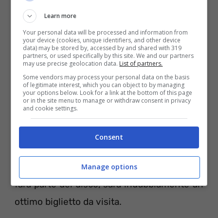
suoi ultimi 3 singoli. Un motivo per il quale
Learn more
Iggy Azalea non abbia ancora pubblicato il
Your personal data will be processed and information from
your device (cookies, unique identifiers, and other device
disco d’esordio “The New Classic”, in realtà
data) may be stored by, accessed by and shared with 319
partners, or used specifically by this site. We and our partners
c’è: l’artista è stata impegnata ad aprire i
may use precise geolocation data.
List of partners.
Some vendors may process your personal data on the basis
concerti in Australia, del “Mrs Carter World
of legitimate interest, which you can object to by managing
your options below. Look for a link at the bottom of this page
Tour” di Beyoncé, e quindi non ha avuto il
or in the site menu to manage or withdraw consent in privacy
and cookie settings.
tempo di promuovere a dovere il tanto
atteso debut album, portando l’etichetta
Consent
discografica a posticiparne il rilascio al
2014. Una cosa è certa: se questa canzone
Manage options
farà parte del disco, sarà indubbiamente un
ottimo biglietto da visita.