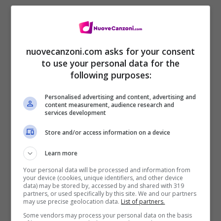
conoscere te
Non ho mai conosciuto qualcuno prima di
conoscere te
nuovecanzoni.com asks for your consent
to use your personal data for the
E so quando piove, oh, poi diluvia
following purposes:
E so che sono nato per essere tuo
Personalised advertising and content, advertising and
content measurement, audience research and
[Verse 2]
services development
Are you the only one
Store and/or access information on a device
Lost in the millions?
Learn more
Or are you my grain of sand
Your personal data will be processed and information from
your device (cookies, unique identifiers, and other device
That’s blowing in the wind?
data) may be stored by, accessed by and shared with 319
partners, or used specifically by this site. We and our partners
may use precise geolocation data.
List of partners.
[Strofa 2]
Some vendors may process your personal data on the basis