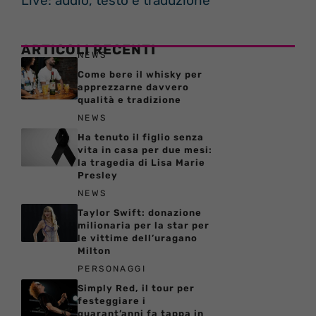
Live: audio, testo e traduzione
ARTICOLI RECENTI
NEWS
Come bere il whisky per
apprezzarne davvero
qualità e tradizione
NEWS
Ha tenuto il figlio senza
vita in casa per due mesi:
la tragedia di Lisa Marie
Presley
NEWS
Taylor Swift: donazione
milionaria per la star per
le vittime dell’uragano
Milton
PERSONAGGI
Simply Red, il tour per
festeggiare i
quarant’anni fa tappa in