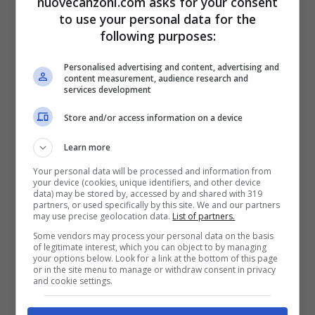
nuovecanzoni.com asks for your consent
I promise to take you off to the height
to use your personal data for the
following purposes:
Personalised advertising and content, advertising and
content measurement, audience research and
services development
Store and/or access information on a device
Learn more
Your personal data will be processed and information from
your device (cookies, unique identifiers, and other device
data) may be stored by, accessed by and shared with 319
partners, or used specifically by this site. We and our partners
may use precise geolocation data.
List of partners.
[Bridge]
Some vendors may process your personal data on the basis
of legitimate interest, which you can object to by managing
Oh yeah, I’m here for you
your options below. Look for a link at the bottom of this page
or in the site menu to manage or withdraw consent in privacy
And when you feel you’ve had enough, and
and cookie settings.
you’ve wasted all your love