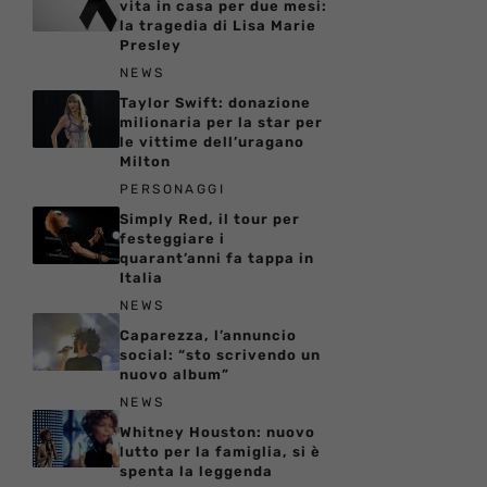
vita in casa per due mesi:
la tragedia di Lisa Marie
Presley
NEWS
Taylor Swift: donazione
milionaria per la star per
le vittime dell’uragano
Milton
PERSONAGGI
Simply Red, il tour per
festeggiare i
quarant’anni fa tappa in
Italia
NEWS
Caparezza, l’annuncio
social: “sto scrivendo un
nuovo album”
NEWS
Whitney Houston: nuovo
lutto per la famiglia, si è
spenta la leggenda