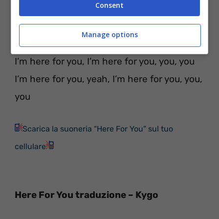
Consent
I’ll be here for you
Manage options
[Chorus]
I’m here for you, I’m here for you, you, you
I’m here for you, yeah, I’m here for you, you,
you
Scarica la suoneria “Here For You” sul tuo
cellulare
Here For You traduzione – Kygo