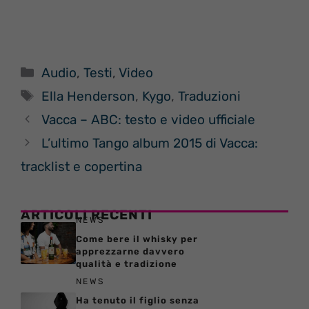
Categorie
Audio
,
Testi
,
Video
Tag
Ella Henderson
,
Kygo
,
Traduzioni
Vacca – ABC: testo e video ufficiale
L’ultimo Tango album 2015 di Vacca:
tracklist e copertina
ARTICOLI RECENTI
NEWS
Come bere il whisky per
apprezzarne davvero
qualità e tradizione
NEWS
Ha tenuto il figlio senza