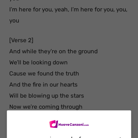
I’m here for you, yeah, I’m here for you, you,
you
[Verse 2]
And while they’re on the ground
We’ll be looking down
Cause we found the truth
And the fire in our hearts
Will be blowing up the stars
Now we’re coming through
Whenever you’re feeling down (oppure
“doubt”) inside