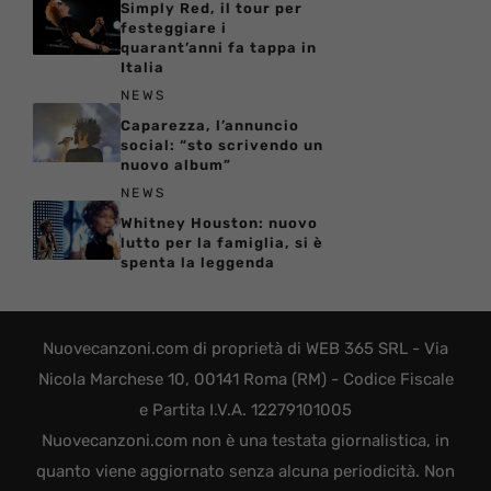
Simply Red, il tour per
festeggiare i
quarant’anni fa tappa in
Italia
NEWS
Caparezza, l’annuncio
social: “sto scrivendo un
nuovo album”
NEWS
Whitney Houston: nuovo
lutto per la famiglia, si è
spenta la leggenda
Nuovecanzoni.com di proprietà di WEB 365 SRL - Via
Nicola Marchese 10, 00141 Roma (RM) - Codice Fiscale
e Partita I.V.A. 12279101005
Nuovecanzoni.com non è una testata giornalistica, in
quanto viene aggiornato senza alcuna periodicità. Non