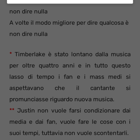
A volte il modo migliore per dire qualcosa è
non dire nulla
A volte il modo migliore per dire qualcosa è
non dire nulla
*
Timberlake è stato lontano dalla musica
per oltre quattro anni e in tutto questo
lasso di tempo i fan e i mass medi si
aspettavano che il cantante si
promunciasse riguardo nuova musica.
**
Justin non vuole farsi condizionare dai
media e dai fan, vuole fare le cose con i
suoi tempi, tuttavia non vuole scontentarli.