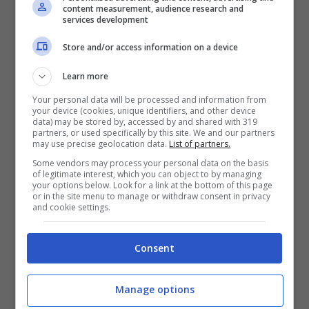
content measurement, audience research and
services development
Store and/or access information on a device
Learn more
Your personal data will be processed and information from
your device (cookies, unique identifiers, and other device
data) may be stored by, accessed by and shared with 319
partners, or used specifically by this site. We and our partners
may use precise geolocation data.
List of partners.
Some vendors may process your personal data on the basis
of legitimate interest, which you can object to by managing
your options below. Look for a link at the bottom of this page
or in the site menu to manage or withdraw consent in privacy
and cookie settings.
[Ponte: Justin Timberlake e (Chris
Stapleton)]
Consent
A volte il modo migliore per dire qualcosa è
non dire nulla
Manage options