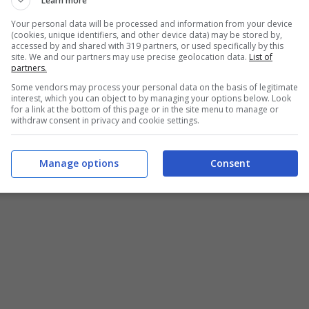
Download
)
Learn more
Your personal data will be processed and information from your device
(cookies, unique identifiers, and other device data) may be stored by,
accessed by and shared with 319 partners, or used specifically by this
site. We and our partners may use precise geolocation data.
List of
partners.
Some vendors may process your personal data on the basis of legitimate
i
interest, which you can object to by managing your options below. Look
for a link at the bottom of this page or in the site menu to manage or
withdraw consent in privacy and cookie settings.
lasciarti nel modo in cui volevo
Manage options
Consent