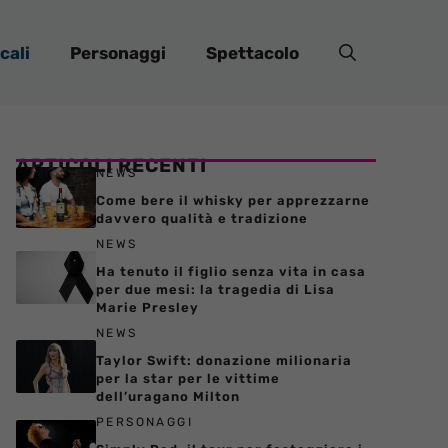
cali
Personaggi
Spettacolo
ARTICOLI RECENTI
NEWS
Come bere il whisky per apprezzarne
davvero qualità e tradizione
NEWS
Ha tenuto il figlio senza vita in casa
per due mesi: la tragedia di Lisa
Marie Presley
NEWS
Taylor Swift: donazione milionaria
per la star per le vittime
dell’uragano Milton
PERSONAGGI