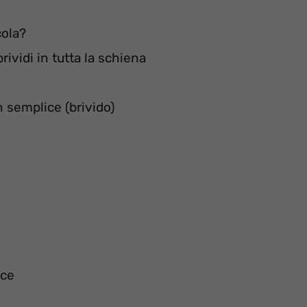
cola?
ividi in tutta la schiena
n semplice (brivido)
ice