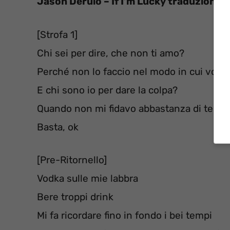
Jason Derulo – If I’m Lucky traduzione
(
[Strofa 1]
Chi sei per dire, che non ti amo?
Perché non lo faccio nel modo in cui volev
E chi sono io per dare la colpa?
Quando non mi fidavo abbastanza di te per 
Basta, ok
[Pre-Ritornello]
Vodka sulle mie labbra
Bere troppi drink
Mi fa ricordare fino in fondo i bei tempi