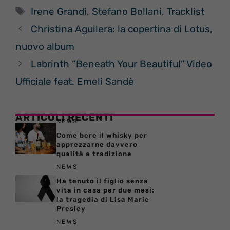
Tag
Irene Grandi
,
Stefano Bollani
,
Tracklist
Christina Aguilera: la copertina di Lotus,
nuovo album
Labrinth “Beneath Your Beautiful” Video
Ufficiale feat. Emeli Sandè
ARTICOLI RECENTI
NEWS
Come bere il whisky per
apprezzarne davvero
qualità e tradizione
NEWS
Ha tenuto il figlio senza
vita in casa per due mesi:
la tragedia di Lisa Marie
Presley
NEWS