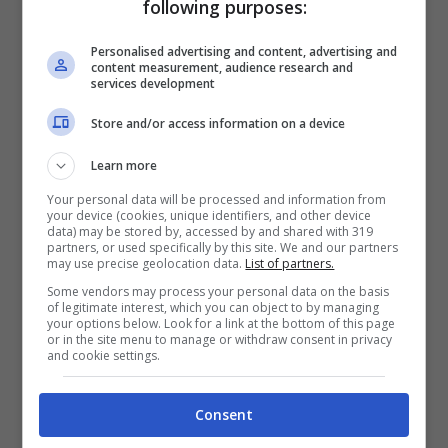
following purposes:
Personalised advertising and content, advertising and
content measurement, audience research and
services development
Store and/or access information on a device
Learn more
Your personal data will be processed and information from
your device (cookies, unique identifiers, and other device
data) may be stored by, accessed by and shared with 319
partners, or used specifically by this site. We and our partners
may use precise geolocation data.
List of partners.
Tracklist Irene Grandi & Stefano Bollani
Some vendors may process your personal data on the basis
of legitimate interest, which you can object to by managing
your options below. Look for a link at the bottom of this page
or in the site menu to manage or withdraw consent in privacy
Viva La Pappa Col Pomodoro
and cookie settings.
Olhos nos olhos (Occhi negli occhi)
Dream a Little Dream of Me
Consent