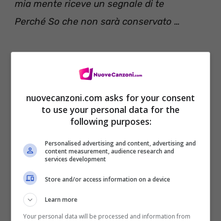
mia mente riceve un segnale di te
Perché So che non sarà conservato …
nuovecanzoni.com asks for your consent
to use your personal data for the
following purposes:
Personalised advertising and content, advertising and
content measurement, audience research and
services development
Possiamo far pace?
Store and/or access information on a device
Possiamo baciarci?
Learn more
Possiamo far pace?
Your personal data will be processed and information from