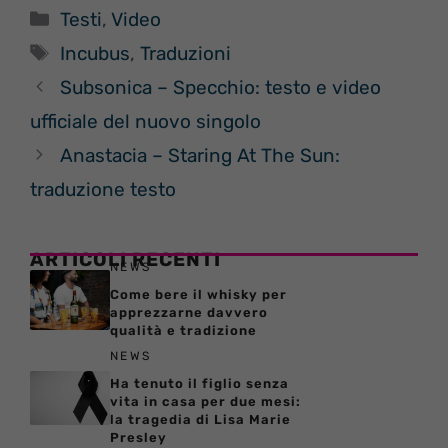
Categorie
Testi
,
Video
Tag
Incubus
,
Traduzioni
Subsonica – Specchio: testo e video
ufficiale del nuovo singolo
Anastacia – Staring At The Sun:
traduzione testo
ARTICOLI RECENTI
NEWS
Come bere il whisky per
apprezzarne davvero
qualità e tradizione
NEWS
Ha tenuto il figlio senza
vita in casa per due mesi:
la tragedia di Lisa Marie
Presley