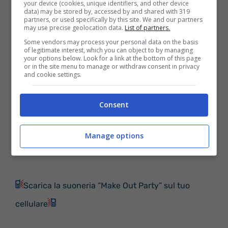
your device (cookies, unique identifiers, and other device
data) may be stored by, accessed by and shared with 319
Possiamo baciarci?
partners, or used specifically by this site. We and our partners
may use precise geolocation data.
List of partners.
Some vendors may process your personal data on the basis
Si vede che mi manchi
of legitimate interest, which you can object to by managing
your options below. Look for a link at the bottom of this page
Dal mio accento e ritmo.
or in the site menu to manage or withdraw consent in privacy
and cookie settings.
Le labbra sono l’innesco e forse a tal
proposito
Consent
è l’aspetto a cui dovremmo puntare
Manage options
Fonte: www.nuovecanzoni.com
Scarica la suoneria “Make Out Party” sul tuo
cellulare