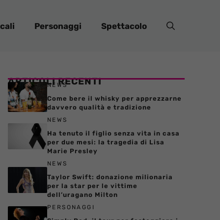
cali
Personaggi
Spettacolo
ARTICOLI RECENTI
NEWS
Come bere il whisky per apprezzarne
davvero qualità e tradizione
NEWS
Ha tenuto il figlio senza vita in casa
per due mesi: la tragedia di Lisa
Marie Presley
NEWS
Taylor Swift: donazione milionaria
per la star per le vittime
dell’uragano Milton
PERSONAGGI