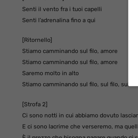
Senti il ​​vento fra i tuoi capelli
Senti l’adrenalina fino a qui
[Ritornello]
Stiamo camminando sul filo, amore
Stiamo camminando sul filo, amore
Saremo molto in alto
Stiamo camminando sul filo, sul filo, sul fil
[Strofa 2]
Ci sono notti in cui abbiamo dovuto lascia
E ci sono lacrime che verseremo, ma quel
È il prezzo che bisogna pagare quando ci 