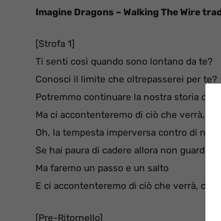
Imagine Dragons – Walking The Wire tra
[Strofa 1]
Ti senti così quando sono lontano da te?
Conosci il limite che oltrepasserei per te?
Potremmo continuare la nostra storia oppu
Ma ci accontenteremo di ciò che verrà, ci
Oh, la tempesta imperversa contro di noi
Se hai paura di cadere allora non guardare
Ma faremo un passo e un salto
E ci accontenteremo di ciò che verrà, ci a
[Pre-Ritornello]