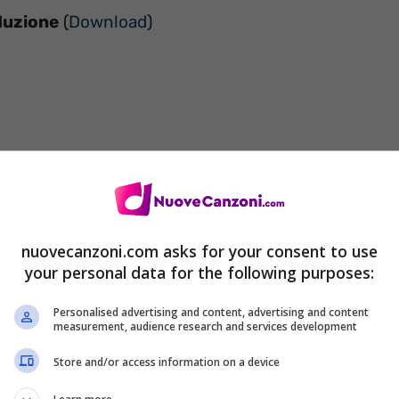
duzione
(
Download
)
re mettere fine
 accontenteremo di ciò che verrà
nuovecanzoni.com asks for your consent to use
 in basso
your personal data for the following purposes:
Personalised advertising and content, advertising and content
measurement, audience research and services development
ccontenteremo di ciò che verrà
Store and/or access information on a device