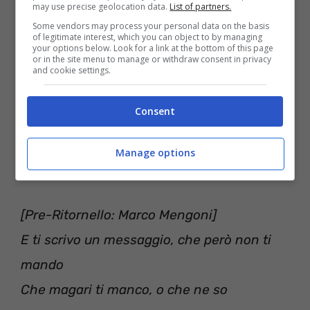
may use precise geolocation data.
List of partners.
Some vendors may process your personal data on the basis
of legitimate interest, which you can object to by managing
your options below. Look for a link at the bottom of this page
or in the site menu to manage or withdraw consent in privacy
and cookie settings.
Consent
Manage options
[Pre-Ritornello: Marco Mengoni]
‪E ti scrivo un messaggio, che però non ti
mando ‬
‪Che magari ti manco, o che ne so ‬