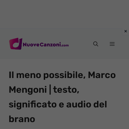
Vai
al
Menu
contenuto
Il meno possibile, Marco
Mengoni | testo,
significato e audio del
brano