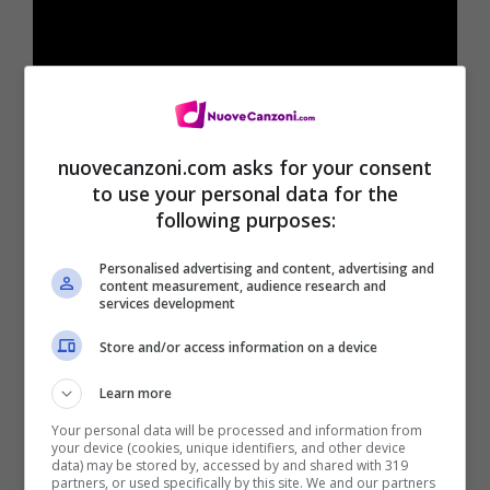
nuovecanzoni.com asks for your consent
to use your personal data for the
[Strofa 1: Marco Mengoni]
following purposes:
‪Se piove, la gente per strada non sa più
Personalised advertising and content, advertising and
guidare ‬
content measurement, audience research and
services development
‪Si copre la testa con il giornale, sotto il
Store and/or access information on a device
primo balcone ‬
Learn more
‪Poi dietro le scuse, non ho voglia di uscire ‬
Your personal data will be processed and information from
‪Lo vedi, succedono cose anche senza noi
your device (cookies, unique identifiers, and other device
data) may be stored by, accessed by and shared with 319
due ‬
partners, or used specifically by this site. We and our partners