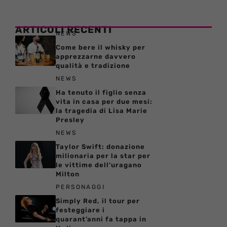
ARTICOLI RECENTI
NEWS
Come bere il whisky per
apprezzarne davvero
qualità e tradizione
NEWS
Ha tenuto il figlio senza
vita in casa per due mesi:
la tragedia di Lisa Marie
Presley
NEWS
Taylor Swift: donazione
milionaria per la star per
le vittime dell’uragano
Milton
PERSONAGGI
Simply Red, il tour per
festeggiare i
quarant’anni fa tappa in