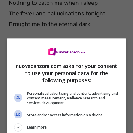
Nothing to catch me when i sleep
The fever and hallucinations tonight
Brought me to the eternal dark
It’s strange, it’s strange, it’s strange
Where is the love that you have
Instead, instead, instead
nuovecanzoni.com asks for your consent
to use your personal data for the
As if it was missing from your heart
following purposes:
It’s more that i can bear
Personalised advertising and content, advertising and
It can’t be real too strange for me
content measurement, audience research and
services development
Store and/or access information on a device
Learn more