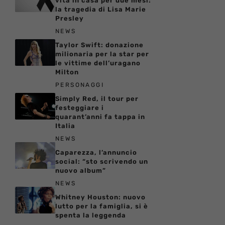
vita in casa per due mesi:
la tragedia di Lisa Marie
Presley
NEWS
Taylor Swift: donazione
milionaria per la star per
le vittime dell’uragano
Milton
PERSONAGGI
Simply Red, il tour per
festeggiare i
quarant’anni fa tappa in
Italia
NEWS
Caparezza, l’annuncio
social: “sto scrivendo un
nuovo album”
NEWS
Whitney Houston: nuovo
lutto per la famiglia, si è
spenta la leggenda