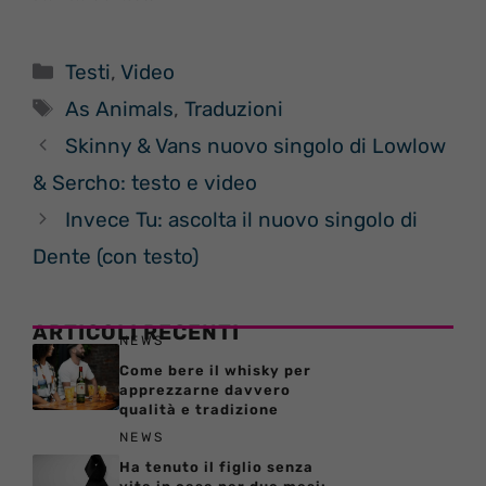
Categorie
Testi
,
Video
Tag
As Animals
,
Traduzioni
Skinny & Vans nuovo singolo di Lowlow
& Sercho: testo e video
Invece Tu: ascolta il nuovo singolo di
Dente (con testo)
ARTICOLI RECENTI
NEWS
Come bere il whisky per
apprezzarne davvero
qualità e tradizione
NEWS
Ha tenuto il figlio senza