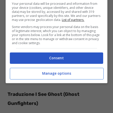
Your personal data will be processed and information from
your device (cookies, unique identifiers, and other device
data) may be stored by, accessed by and shared with 319
partners, or used specifically by this site. We and our partners
may use precise geolocation data.
List of partners.
Some vendors may process your personal data on the basis
of legitimate interest, which you can object to by managing
your options below. Look for a link at the bottom of this page
or in the site menu to manage or withdraw consent in privacy
and cookie settings.
I see ghost gun fighters
Consent
I see ghost gun fighters
I see ghost gun fighters
Manage options
I see ghost gun fighters.
Traduzione I See Ghost (Ghost
Gunfighters)