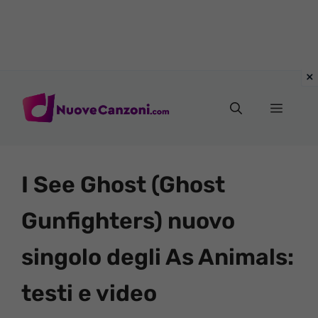
Vai
al
Menu
contenuto
I See Ghost (Ghost
Gunfighters) nuovo
singolo degli As Animals:
testi e video