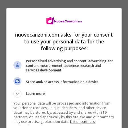
[Ponte: Chester Bennington & Kiiara]
nuovecanzoni.com asks for your consent
to use your personal data for the
So di non essere al centro dell’universo
following purposes:
Ma continui a girarmi intorno come se lo
Personalised advertising and content, advertising and
fossi
content measurement, audience research and
services development
So di non essere al centro dell’universo
Store and/or access information on a device
Ma continui a girarmi intorno come se lo
fossi
Learn more
mi fa perdere la testa
Your personal data will be processed and information from
your device (cookies, unique identifiers, and other device
data) may be stored by, accessed by and shared with 319
Pensando che tutto ruoti intorno a me
partners, or used specifically by this site. We and our partners
may use precise geolocation data.
List of partners.