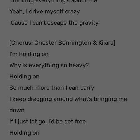
Thinking everything’s about me
Yeah, I drive myself crazy
‘Cause I can’t escape the gravity
[Chorus: Chester Bennington & Kiiara]
I’m holding on
Why is everything so heavy?
Holding on
So much more than I can carry
I keep dragging around what’s bringing me
down
If I just let go, I’d be set free
Holding on