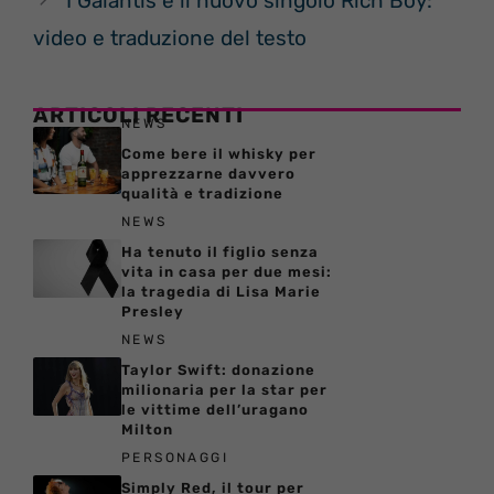
I Galantis e il nuovo singolo Rich Boy:
video e traduzione del testo
ARTICOLI RECENTI
NEWS
Come bere il whisky per
apprezzarne davvero
qualità e tradizione
NEWS
Ha tenuto il figlio senza
vita in casa per due mesi:
la tragedia di Lisa Marie
Presley
NEWS
Taylor Swift: donazione
milionaria per la star per
le vittime dell’uragano
Milton
PERSONAGGI
Simply Red, il tour per