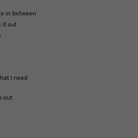
ne in between
 it out
w
that I need
o out