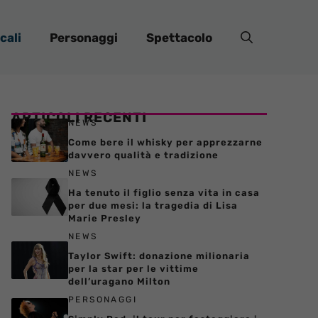
cali
Personaggi
Spettacolo
ARTICOLI RECENTI
NEWS
Come bere il whisky per apprezzarne
davvero qualità e tradizione
NEWS
Ha tenuto il figlio senza vita in casa
per due mesi: la tragedia di Lisa
Marie Presley
NEWS
Taylor Swift: donazione milionaria
per la star per le vittime
dell’uragano Milton
PERSONAGGI