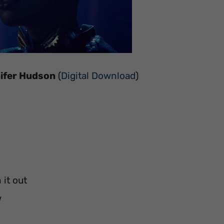
nifer Hudson
(
Digital Download
)
 it out
w