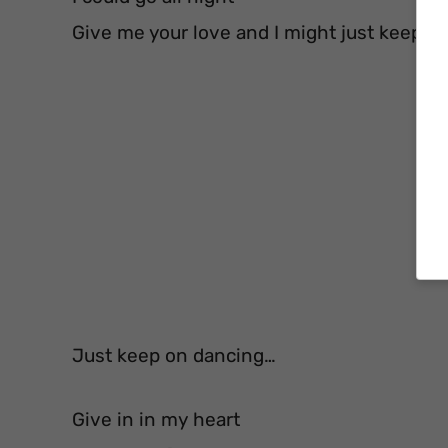
Give me your love and I might just keep o
Just keep on dancing…
Give in in my heart