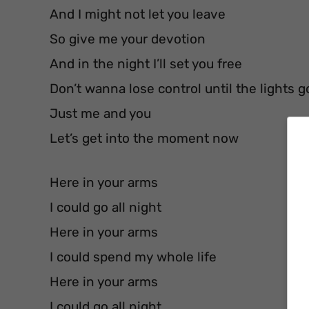
And I might not let you leave
So give me your devotion
And in the night I’ll set you free
Don’t wanna lose control until the lights g
Just me and you
Let’s get into the moment now
Here in your arms
I could go all night
Here in your arms
I could spend my whole life
Here in your arms
I could go all night