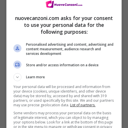
Ascolta l’audio
nuovecanzoni.com asks for your consent
to use your personal data for the
following purposes:
Testo Non voglio essere un fenomeno –
Gianluca Grignani
Personalised advertising and content, advertising and
content measurement, audience research and
services development
Quando sei uno come me
che non vai a genio a tutti sai
Store and/or access information on a device
che ci provi ma non ci iresci mai
Learn more
e vai chi sei?
Your personal data will be processed and information from
your device (cookies, unique identifiers, and other device
quando sei uno come me
data) may be stored by, accessed by and shared with 319
partners, or used specifically by this site. We and our partners
may use precise geolocation data.
List of partners.
che ogni volta che fai un sacrificio
Some vendors may process your personal data on the basis
poi ti spremono come un dentifricio
of legitimate interest, which you can object to by managing
your options below. Look for a link at the bottom of this page
che fai? chi sei?
or in the site menu to manage or withdraw consent in privacy