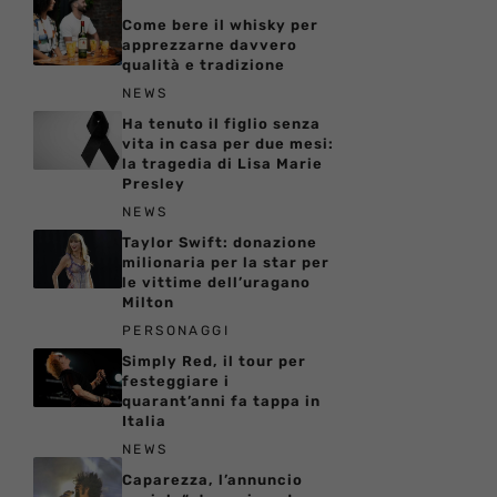
Come bere il whisky per
apprezzarne davvero
qualità e tradizione
NEWS
Ha tenuto il figlio senza
vita in casa per due mesi:
la tragedia di Lisa Marie
Presley
NEWS
Taylor Swift: donazione
milionaria per la star per
le vittime dell’uragano
Milton
PERSONAGGI
Simply Red, il tour per
festeggiare i
quarant’anni fa tappa in
Italia
NEWS
Caparezza, l’annuncio