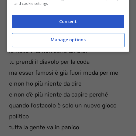
and cookie settings.
Non voglio essere un fenomeno
Consent
non voglio esser come te
io nella vita ho qualcosa da dire
Manage options
io nella vita non sono un bluff
tu prendi il diavolo per la coda
ma esser famosi è già fuori moda per me
e non ho più niente da dire
e non c’è più niente da capire perché
quando l’ostacolo è solo un nuovo gioco
politico
tutta la gente va in panico