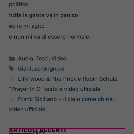
politico
tutta la gente va in panico
ed io mi agito
e non mi va di essere normale.
Categorie
Audio
,
Testi
,
Video
Tag
Gianluca Grignani
Lilly Wood & The Prick e Robin Schulz
“Prayer In C” testo e video ufficiale
Frank Siciliano – Il cielo come china:
video ufficiale
ARTICOLI RECENTI
NEWS