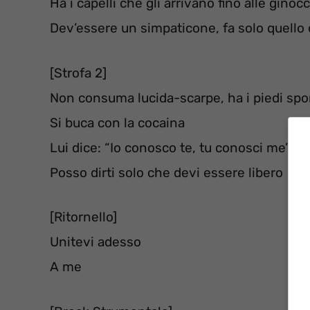
Ha i capelli che gli arrivano fino alle ginoc
Dev’essere un simpaticone, fa solo quello 
[Strofa 2]
Non consuma lucida-scarpe, ha i piedi spo
Si buca con la cocaina
Lui dice: “Io conosco te, tu conosci me”
Posso dirti solo che devi essere libero
[Ritornello]
Unitevi adesso
A me