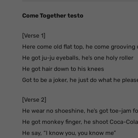
Come Together testo
[Verse 1]
Here come old flat top, he come grooving 
He got ju-ju eyeballs, he’s one holy roller
He got hair down to his knees
Got to be a joker, he just do what he pleas
[Verse 2]
He wear no shoeshine, he’s got toe-jam fo
He got monkey finger, he shoot Coca-Cola
He say, “I know you, you know me”