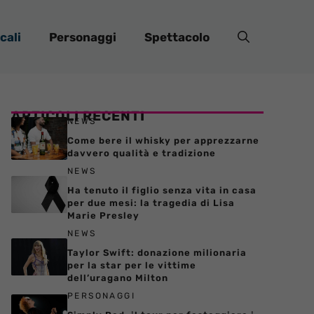
cali
Personaggi
Spettacolo
ARTICOLI RECENTI
NEWS
Come bere il whisky per apprezzarne
davvero qualità e tradizione
NEWS
Ha tenuto il figlio senza vita in casa
per due mesi: la tragedia di Lisa
Marie Presley
NEWS
Taylor Swift: donazione milionaria
per la star per le vittime
dell’uragano Milton
PERSONAGGI