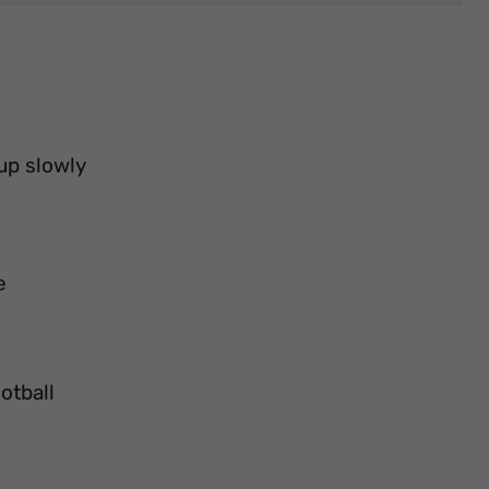
up slowly
e
otball