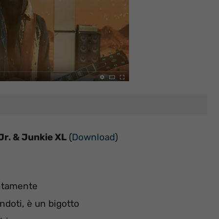
Jr. & Junkie XL
(
Download
)
lentamente
doti, è un bigotto