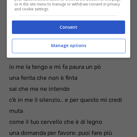
tanto tu non puoi capire ma non pensi però
or in the site menu to manage or withdraw consent in privacy
and cookie settings.
che puoi morire
Consent
Vita triste quando ci sei il sole torna lassù
quando tu vai
Manage options
e la ferita che nel cuore ho
io me la tengo e mi fa paura un pò
una ferita che non è finta
sai che me ne intendo
c’è in me il silenzio.. e per questo mi credi
muta
come il tuo cervello che è di legno
una domanda per favore: puoi fare più