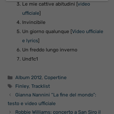
Le mie cattive abitudini [
video
ufficiale
]
Invincibile
Un giorno qualunque [
Video ufficiale
e lyrics
]
Un freddo lungo inverno
Und1c1
Categorie
Album 2012
,
Copertine
Tag
Finley
,
Tracklist
Gianna Nannini “La fine del mondo”:
testo e video ufficiale
Robbie Williams: concerto a San Siro il