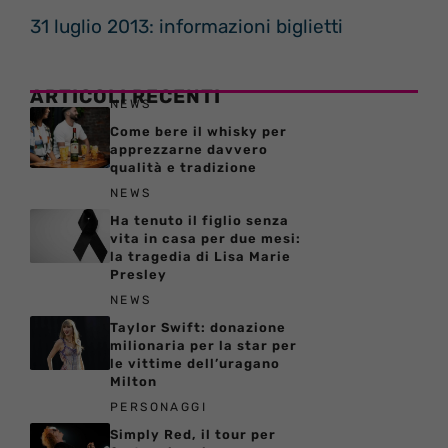
31 luglio 2013: informazioni biglietti
ARTICOLI RECENTI
NEWS
Come bere il whisky per
apprezzarne davvero
qualità e tradizione
NEWS
Ha tenuto il figlio senza
vita in casa per due mesi:
la tragedia di Lisa Marie
Presley
NEWS
Taylor Swift: donazione
milionaria per la star per
le vittime dell’uragano
Milton
PERSONAGGI
Simply Red, il tour per