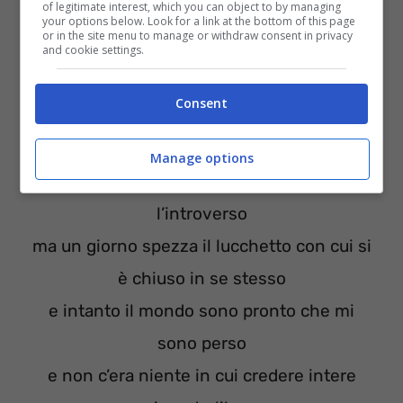
se ne va
of legitimate interest, which you can object to by managing
your options below. Look for a link at the bottom of this page
or in the site menu to manage or withdraw consent in privacy
and cookie settings.
Fedez
:
Consent
Si cresce, qualcosa cambia ma tutto sembra
diverso
Manage options
se il mondo fa il finto onesto lui tace e fa
l’introverso
ma un giorno spezza il lucchetto con cui si
è chiuso in se stesso
e intanto il mondo sono pronto che mi
sono perso
e non c’era niente in cui credere intere