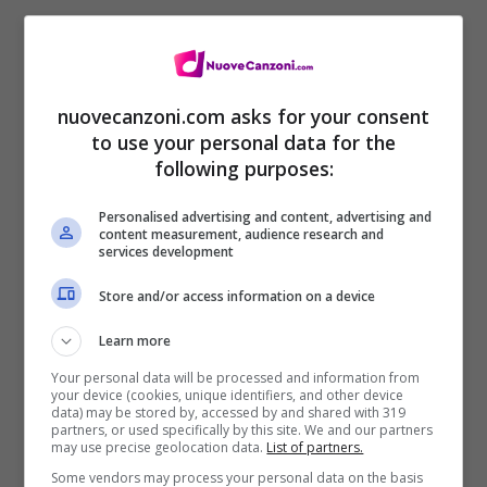
nuovecanzoni.com asks for your consent
to use your personal data for the
following purposes:
Personalised advertising and content, advertising and
content measurement, audience research and
services development
Store and/or access information on a device
Siamo schiavi del coraggio
Learn more
salta Nuvole Di Fango
Your personal data will be processed and information from
your device (cookies, unique identifiers, and other device
siamo il sangue sull’asfalto
data) may be stored by, accessed by and shared with 319
partners, or used specifically by this site. We and our partners
siamo svegli segnati da un sogno che non
may use precise geolocation data.
List of partners.
Some vendors may process your personal data on the basis