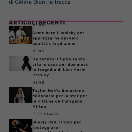
di Céline Dion: le tracce
ARTICOLI RECENTI
NEWS
Come bere il whisky per
apprezzarne davvero
qualità e tradizione
NEWS
Ha tenuto il figlio senza
vita in casa per due mesi:
la tragedia di Lisa Marie
Presley
NEWS
Taylor Swift: donazione
milionaria per la star per
le vittime dell’uragano
Milton
PERSONAGGI
Simply Red, il tour per
festeggiare i