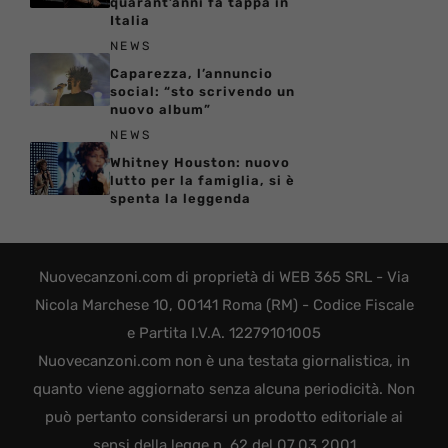
quarant’anni fa tappa in
Italia
NEWS
Caparezza, l’annuncio
social: “sto scrivendo un
nuovo album”
NEWS
Whitney Houston: nuovo
lutto per la famiglia, si è
spenta la leggenda
Nuovecanzoni.com di proprietà di WEB 365 SRL - Via
Nicola Marchese 10, 00141 Roma (RM) - Codice Fiscale
e Partita I.V.A. 12279101005
Nuovecanzoni.com non è una testata giornalistica, in
quanto viene aggiornato senza alcuna periodicità. Non
può pertanto considerarsi un prodotto editoriale ai
sensi della legge n. 62 del 07.03.2001