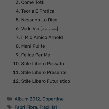
Come Totti
Teoria E Pratica
Nessuno Lo Dice
Vado Via [
]
video e testo
Il Mio Amico Arnold
Mani Pulite
Felice Per Me
Stile Libero Passato
Stile Libero Presente
Stile Libero Futuristico
Categorie
Album 2012
,
Copertine
Tag
Fabri Fibra
,
Tracklist