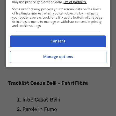
may use precise geolocation data.
List of partners.
Some vendors may process your personal data on the basis
of legitimate interest, which you can object to by managing
your options below. Look for a link at the bottom of this page
or in the site menu to manage or withdraw consent in privacy
and cookie settings.
Consent
Manage options
Tracklist Casus Belli – Fabri Fibra
Intro Casus Belli
Parole In Fumo