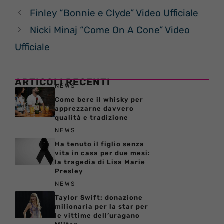
Finley “Bonnie e Clyde” Video Ufficiale
Nicki Minaj “Come On A Cone” Video
Ufficiale
ARTICOLI RECENTI
NEWS
Come bere il whisky per
apprezzarne davvero
qualità e tradizione
NEWS
Ha tenuto il figlio senza
vita in casa per due mesi:
la tragedia di Lisa Marie
Presley
NEWS
Taylor Swift: donazione
milionaria per la star per
le vittime dell’uragano