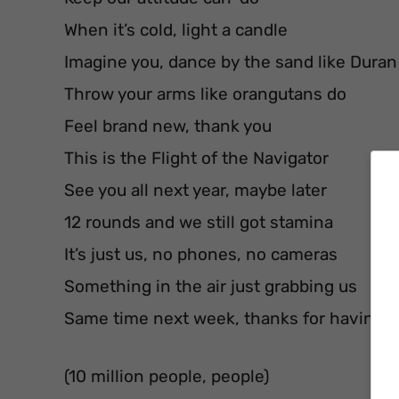
When it’s cold, light a candle
Imagine you, dance by the sand like Dura
Throw your arms like orangutans do
Feel brand new, thank you
This is the Flight of the Navigator
See you all next year, maybe later
12 rounds and we still got stamina
It’s just us, no phones, no cameras
Something in the air just grabbing us
Same time next week, thanks for having u
(10 million people, people)