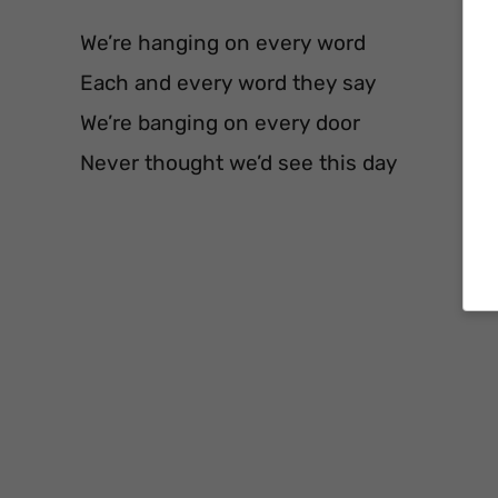
We’re hanging on every word
Each and every word they say
We’re banging on every door
Never thought we’d see this day