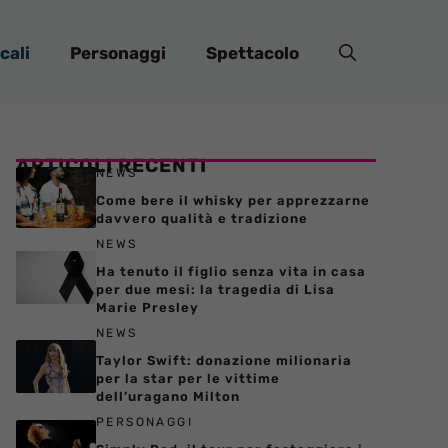
cali
Personaggi
Spettacolo
ARTICOLI RECENTI
NEWS
Come bere il whisky per apprezzarne
davvero qualità e tradizione
NEWS
Ha tenuto il figlio senza vita in casa
per due mesi: la tragedia di Lisa
Marie Presley
NEWS
Taylor Swift: donazione milionaria
per la star per le vittime
dell’uragano Milton
PERSONAGGI