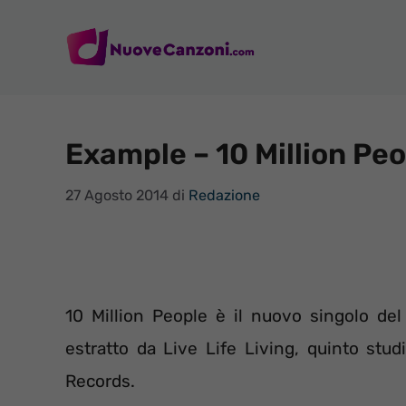
Vai
al
contenuto
Example – 10 Million Peop
27 Agosto 2014
di
Redazione
10 Million People è il nuovo singolo de
estratto da Live Life Living, quinto stu
Records.