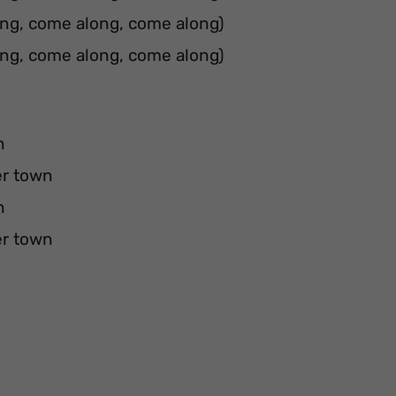
ong, come along, come along)
ong, come along, come along)
n
er town
n
er town