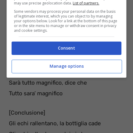
may use precise geolocation data.
List of partners.
Some vendors may process your personal data on the basis
of legitimate interest, which you can object to by managing
your options below. Look for a link at the bottom of this page
or in the site menu to manage or withdraw consent in privacy
and cookie settings.
Consent
[Ritornello]
Sarà tutto magnifico, lei dice che
Manage options
Tutto sara’ magnifico
Sarà tutto magnifico, dice che
Tutto sara’ magnifico
[Conclusione]
Gli echi rallentano, la bottiglia cade