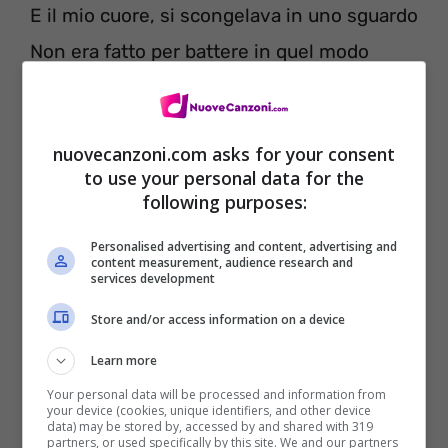
E il mio cuore, si scongelava in uno sguardo
Non era fatto per battere in quel modo
Improvvisamente capisco che
[Pre-Ritornello]
nuovecanzoni.com asks for your consent
to use your personal data for the
Lì sulla sabbia
following purposes:
Lei abbraccia tutto il mondo
Personalised advertising and content, advertising and
Quel mondo che neanche si immagina
content measurement, audience research and
services development
Quanto abbia bisogno di questa bambina
Store and/or access information on a device
Learn more
Your personal data will be processed and information from
your device (cookies, unique identifiers, and other device
data) may be stored by, accessed by and shared with 319
partners, or used specifically by this site. We and our partners