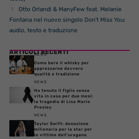
Otto Orlandi & ManyFew feat. Melanie
Fontana nel nuovo singolo Don’t Miss You:
audio, testo e traduzione
ARTICOLI RECENTI
NEWS
Come bere il whisky per
apprezzarne davvero
qualità e tradizione
NEWS
Ha tenuto il figlio senza
vita in casa per due mesi:
la tragedia di Lisa Marie
Presley
NEWS
Taylor Swift: donazione
milionaria per la star per
le vittime dell’uragano