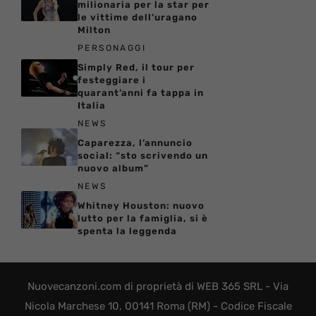
milionaria per la star per
le vittime dell’uragano
Milton
PERSONAGGI
Simply Red, il tour per
festeggiare i
quarant’anni fa tappa in
Italia
NEWS
Caparezza, l’annuncio
social: “sto scrivendo un
nuovo album”
NEWS
Whitney Houston: nuovo
lutto per la famiglia, si è
spenta la leggenda
Nuovecanzoni.com di proprietà di WEB 365 SRL - Via
Nicola Marchese 10, 00141 Roma (RM) - Codice Fiscale