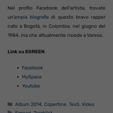
Nel profilo Facebook dell’artista, trovate
un’
ampia biografia
di questo bravo rapper
nato a Bogotà, in Colombia, nel giugno del
1984, ma che attualmente risiede a Varese.
Link su EGREEN
Facebook
MySpace
Youtube
Categorie
Album 2014
,
Copertine
,
Testi
,
Video
Tag
Egreen
,
Tracklist