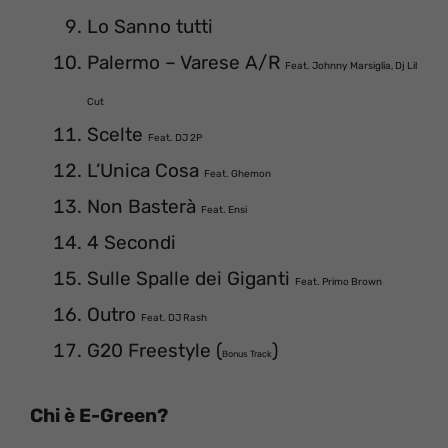
Lo Sanno tutti
Palermo – Varese A/R
Feat. Johnny Marsiglia, Dj Lil
Cut
Scelte
Feat. DJ 2P
L’Unica Cosa
Feat. Ghemon
Non Basterà
Feat. Ensi
4 Secondi
Sulle Spalle dei Giganti
Feat. Primo Brown
Outro
Feat. DJ Rash
G20 Freestyle (
)
Bonus Track
Chi è E-Green?