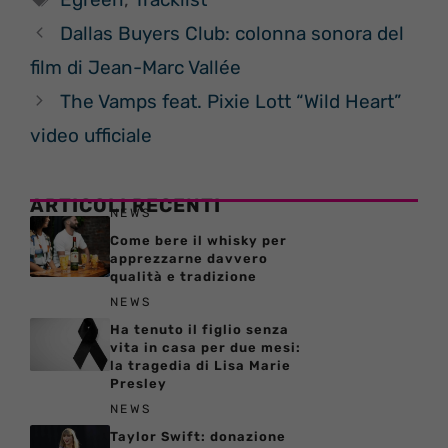
Dallas Buyers Club: colonna sonora del
film di Jean-Marc Vallée
The Vamps feat. Pixie Lott “Wild Heart”
video ufficiale
ARTICOLI RECENTI
NEWS
Come bere il whisky per
apprezzarne davvero
qualità e tradizione
NEWS
Ha tenuto il figlio senza
vita in casa per due mesi:
la tragedia di Lisa Marie
Presley
NEWS
Taylor Swift: donazione