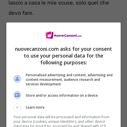
lascio a casa le mie scuse, solo quel che
devo fare.
nuovecanzoni.com asks for your consent
to use your personal data for the
following purposes:
Personalised advertising and content, advertising and
content measurement, audience research and
services development
Store and/or access information on a device
Questa musica è la mia maledizione,
Learn more
al tempo stesso l’unica vera ragione per la
Your personal data will be processed and information from
your device (cookies, unique identifiers, and other device
quale batte il cuore,
data) may be stored by, accessed by and shared with 319