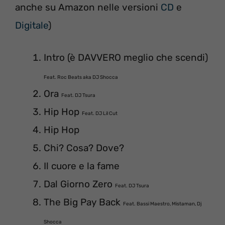
anche su Amazon nelle versioni
CD
e
Digitale
)
Intro (è DAVVERO meglio che scendi)
Feat. Roc Beats aka DJ Shocca
Ora
Feat. DJ Tsura
Hip Hop
Feat. DJ Lil Cut
Hip Hop
Chi? Cosa? Dove?
Il cuore e la fame
Dal Giorno Zero
Feat. DJ Tsura
The Big Pay Back
Feat. Bassi Maestro, Mistaman, Dj
Shocca