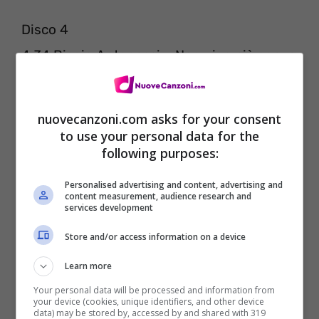
Disco 4
4 34 Biagio Antonacci – Non vivo più senza
te
4 35 Biagio Antonacci – Se è vero che ci sei
nuovecanzoni.com asks for your consent
4 36 Biagio Antonacci – Liberatemi
to use your personal data for the
following purposes:
3 37 Jovanotti – La notte dei desideri
3 38 Jovanotti – Il più grande spettacolo
Personalised advertising and content, advertising and
content measurement, audience research and
dopo il big bang
services development
4 39 Jovanotti e Renato Zero – Amico
Store and/or access information on a device
4 40 Ligabue – Marlo Brando è sempre lui
Learn more
4 41 Ligabue e Zucchero – Non è tempo per
Your personal data will be processed and information from
your device (cookies, unique identifiers, and other device
noi
data) may be stored by, accessed by and shared with 319