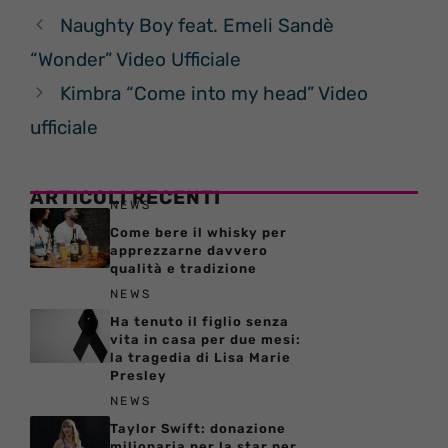
Naughty Boy feat. Emeli Sandè
“Wonder” Video Ufficiale
Kimbra “Come into my head” Video
ufficiale
ARTICOLI RECENTI
NEWS
Come bere il whisky per
apprezzarne davvero
qualità e tradizione
NEWS
Ha tenuto il figlio senza
vita in casa per due mesi:
la tragedia di Lisa Marie
Presley
NEWS
Taylor Swift: donazione
milionaria per la star per