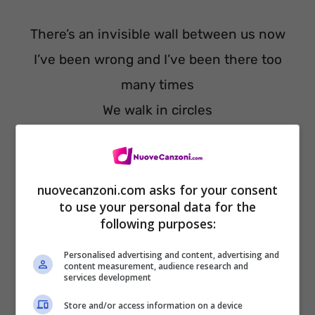
There’s an invisible wall between us now
I’ve been wrong and I’ve been there too
many times
We walk in circles
The blind leading the blind
We’ve been disconnected somehow
nuovecanzoni.com asks for your consent
There’s an invisible wall between us now
to use your personal data for the
following purposes:
Personalised advertising and content, advertising and
content measurement, audience research and
services development
Traduzione
Store and/or access information on a device