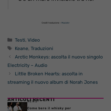
Credit traduzione –
Musickr
Categorie
Testi
,
Video
Tag
Keane
,
Traduzioni
Arctic Monkeys: ascolta il nuovo singolo
Electricity – Audio
Little Broken Hearts: ascolta in
streaming il nuovo album di Norah Jones
ARTICOLI RECENTI
NEWS
Come bere il whisky per