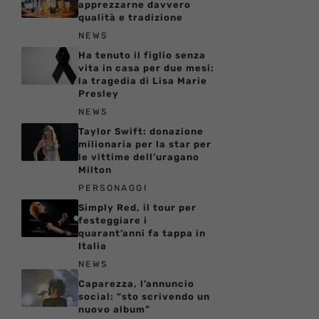
apprezzarne davvero
qualità e tradizione
NEWS
Ha tenuto il figlio senza
vita in casa per due mesi:
la tragedia di Lisa Marie
Presley
NEWS
Taylor Swift: donazione
milionaria per la star per
le vittime dell’uragano
Milton
PERSONAGGI
Simply Red, il tour per
festeggiare i
quarant’anni fa tappa in
Italia
NEWS
Caparezza, l’annuncio
social: “sto scrivendo un
nuovo album”