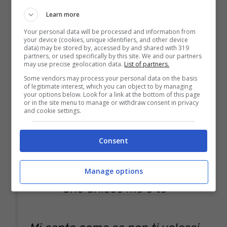
Qualcosa si è mosso sotto la
Learn more
Your personal data will be processed and information from
nostra porta
your device (cookies, unique identifiers, and other device
data) may be stored by, accessed by and shared with 319
Il silenzio striscia lungo il
partners, or used specifically by this site. We and our partners
may use precise geolocation data.
List of partners.
pavimento
Some vendors may process your personal data on the basis
of legitimate interest, which you can object to by managing
your options below. Look for a link at the bottom of this page
Fa male, come un sasso nella
or in the site menu to manage or withdraw consent in privacy
and cookie settings.
mia scarpa
Consent
Qualche agente chimico sta
sciogliendo la colla
Manage options
Che unisce me e te