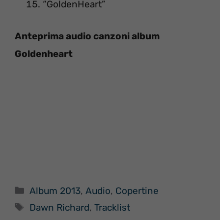
“GoldenHeart”
Anteprima audio canzoni album
Goldenheart
Categorie
Album 2013
,
Audio
,
Copertine
Tag
Dawn Richard
,
Tracklist