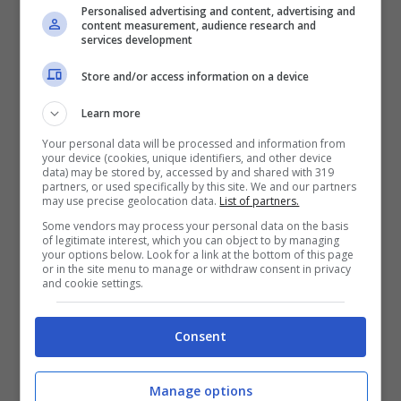
Personalised advertising and content, advertising and
content measurement, audience research and
services development
Tracklist Goldenheart – Dawn Richard
Store and/or access information on a device
Learn more
Your personal data will be processed and information from
your device (cookies, unique identifiers, and other device
data) may be stored by, accessed by and shared with 319
partners, or used specifically by this site. We and our partners
may use precise geolocation data.
List of partners.
Some vendors may process your personal data on the basis
of legitimate interest, which you can object to by managing
your options below. Look for a link at the bottom of this page
or in the site menu to manage or withdraw consent in privacy
and cookie settings.
Consent
“In the Hearts (Intro)”
“Return of a Queen”
Manage options