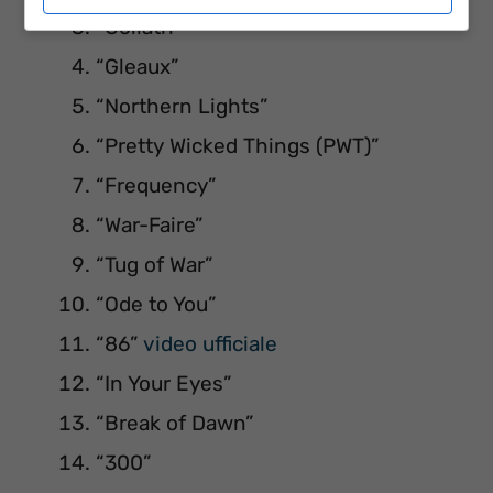
“Goliath”
“Gleaux”
“Northern Lights”
“Pretty Wicked Things (PWT)”
“Frequency”
“War-Faire”
“Tug of War”
“Ode to You”
“86”
video ufficiale
“In Your Eyes”
“Break of Dawn”
“300”