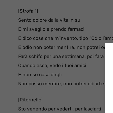
[Strofa 1]
Sento dolore dalla vita in su
E mi sveglio e prendo farmaci
E dico cose che m’invento, tipo “Odio l’am
E odio non poter mentire, non potrei odiart
Farà schifo per una settimana, poi farà p
Quando esco, vedo i tuoi amici
E non so cosa dirgli
Non posso mentire, non potrei odiarti se c
[Ritornello]
Sto venendo per vederti, per lasciarti