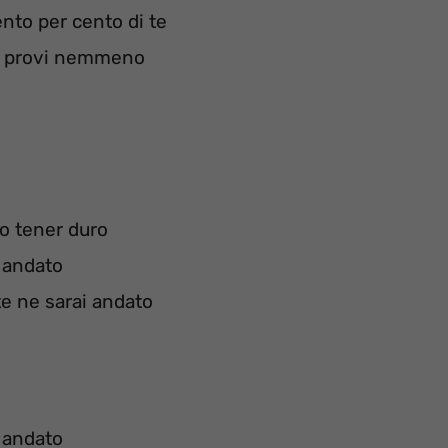
to per cento di te
ci provi nemmeno
io tener duro
 andato
e ne sarai andato
 andato