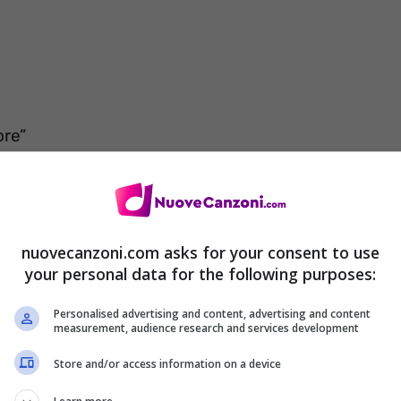
ore”
i se ci provassi
iù male nel weekend
nuovecanzoni.com asks for your consent to use
your personal data for the following purposes:
i provassi
Personalised advertising and content, advertising and content
measurement, audience research and services development
Store and/or access information on a device