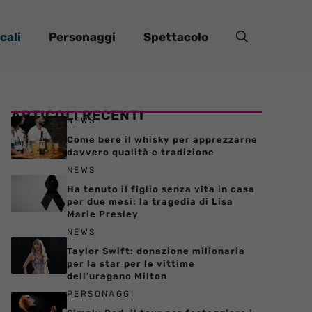
cali
Personaggi
Spettacolo
ARTICOLI RECENTI
NEWS
Come bere il whisky per apprezzarne
davvero qualità e tradizione
NEWS
Ha tenuto il figlio senza vita in casa
per due mesi: la tragedia di Lisa
Marie Presley
NEWS
Taylor Swift: donazione milionaria
per la star per le vittime
dell’uragano Milton
PERSONAGGI