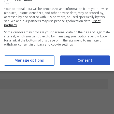
Learn more
Your personal data will be processed and information from your device
(cookies, unique identifiers, and other device data) may be stored by,
io tener duro
accessed by and shared with 319 partners, or used specifically by this
site. We and our partners may use precise geolocation data.
List of
 andato
partners.
e ne sarai andato
Some vendors may process your personal data on the basis of legitimate
interest, which you can object to by managing your options below. Look
for a link at the bottom of this page or in the site menu to manage or
withdraw consent in privacy and cookie settings.
Manage options
Consent
o te ne sarai andato