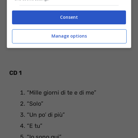
Consent
Manage options
CD 1
“Mille giorni di te e di me”
“Solo”
“Un po’ di più”
“E tu”
“Io sono qui”