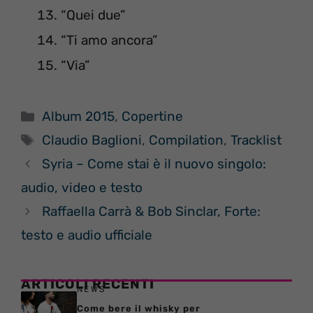
“Quei due”
“Ti amo ancora”
“Via”
Categorie
Album 2015
,
Copertine
Tag
Claudio Baglioni
,
Compilation
,
Tracklist
Syria – Come stai è il nuovo singolo:
audio, video e testo
Raffaella Carrà & Bob Sinclar, Forte:
testo e audio ufficiale
ARTICOLI RECENTI
NEWS
Come bere il whisky per