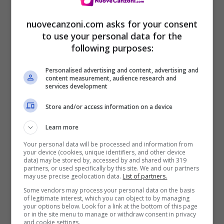
nuovecanzoni.com asks for your consent
to use your personal data for the
following purposes:
Tracklist D’Amore – Claudio Baglioni
Personalised advertising and content, advertising and
(reperibile su Amazon nei formati
Audio CD
content measurement, audience research and
services development
e
Digital Download
)
Store and/or access information on a device
Learn more
Your personal data will be processed and information from
your device (cookies, unique identifiers, and other device
data) may be stored by, accessed by and shared with 319
partners, or used specifically by this site. We and our partners
may use precise geolocation data.
List of partners.
Some vendors may process your personal data on the basis
of legitimate interest, which you can object to by managing
your options below. Look for a link at the bottom of this page
or in the site menu to manage or withdraw consent in privacy
and cookie settings.