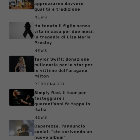
apprezzarne davvero
qualità e tradizione
NEWS
Ha tenuto il figlio senza
vita in casa per due mesi:
la tragedia di Lisa Marie
Presley
NEWS
Taylor Swift: donazione
milionaria per la star per
le vittime dell’uragano
Milton
PERSONAGGI
Simply Red, il tour per
festeggiare i
quarant’anni fa tappa in
Italia
NEWS
Caparezza, l’annuncio
social: “sto scrivendo un
nuovo album”