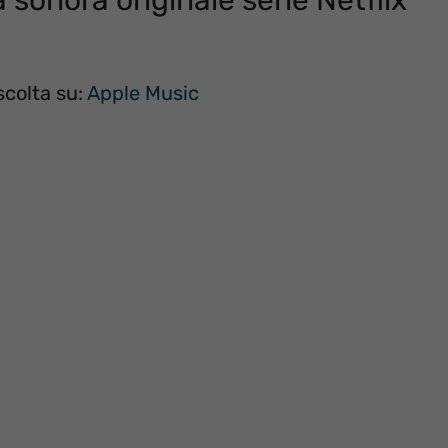
 sonora originale serie Netflix
colta su:
Apple Music