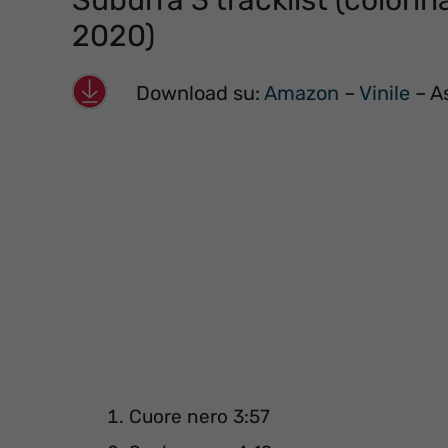
Suburra 3 tracklist (colonna
2020)
Download su:
Amazon
–
Vinile
– As
Cuore nero 3:57