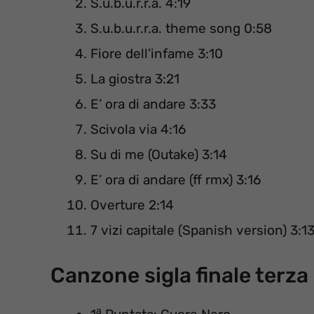
S.u.b.u.r.r.a. 4:19
S.u.b.u.r.r.a. theme song 0:58
Fiore dell’infame 3:10
La giostra 3:21
E’ ora di andare 3:33
Scivola via 4:16
Su di me (Outake) 3:14
E’ ora di andare (ff rmx) 3:16
Overture 2:14
7 vizi capitale (Spanish version) 3:1
Canzone sigla finale terz
a