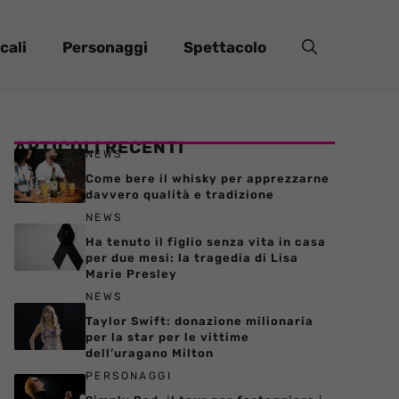
cali
Personaggi
Spettacolo
ARTICOLI RECENTI
NEWS
Come bere il whisky per apprezzarne
davvero qualità e tradizione
NEWS
Ha tenuto il figlio senza vita in casa
per due mesi: la tragedia di Lisa
Marie Presley
NEWS
Taylor Swift: donazione milionaria
per la star per le vittime
dell’uragano Milton
PERSONAGGI