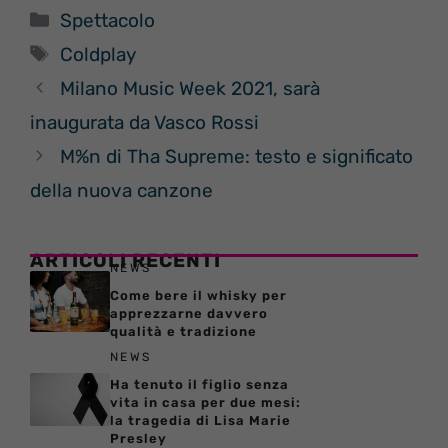
Categorie
Spettacolo
Tag
Coldplay
Milano Music Week 2021, sarà
inaugurata da Vasco Rossi
M%n di Tha Supreme: testo e significato
della nuova canzone
ARTICOLI RECENTI
NEWS
Come bere il whisky per
apprezzarne davvero
qualità e tradizione
NEWS
Ha tenuto il figlio senza
vita in casa per due mesi:
la tragedia di Lisa Marie
Presley