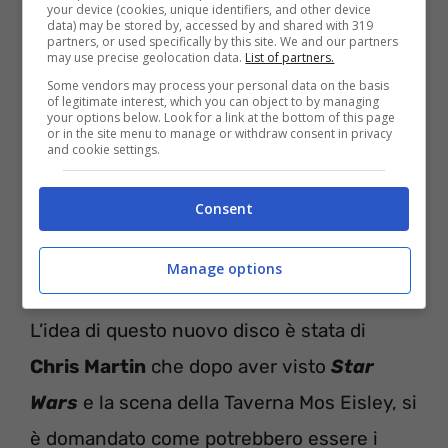
your device (cookies, unique identifiers, and other device
data) may be stored by, accessed by and shared with 319
partners, or used specifically by this site. We and our partners
may use precise geolocation data.
List of partners.
Le parole di Chris Martin
Some vendors may process your personal data on the basis
of legitimate interest, which you can object to by managing
your options below. Look for a link at the bottom of this page
Il nuovo disco della band, è un insieme di
or in the site menu to manage or withdraw consent in privacy
and cookie settings.
sonorizzazioni che ricordano molto gli anni
’80 con l’utilizzo del synth, ma allo stesso
Consent
modo ha modo di muoversi anche nel
mondo del rock.
Manage options
L’idea di questo nuovo disco è stata di
Chris Martin
che dopo aver visto
Star
Wars
e la scena della Taverna Mos Eisley, si
è domandato come potrebbero essere i