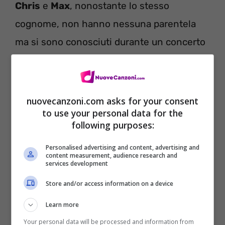
Chris
e
Max
, nonostante lo stesso
cognome, non hanno nessuna parentela
ma si sono conosciuti durante un concerto
di
Rihanna
e da lì è nata una forte simpatia
a tal punto da desiderare di collaborare
assieme.
nuovecanzoni.com asks for your consent
to use your personal data for the
following purposes:
Personalised advertising and content, advertising and
content measurement, audience research and
services development
Store and/or access information on a device
Learn more
Your personal data will be processed and information from