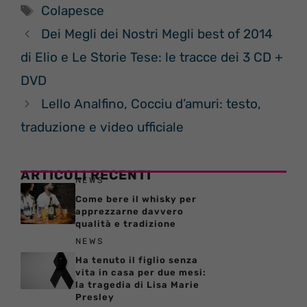
Tag
Colapesce
Dei Megli dei Nostri Megli best of 2014
di Elio e Le Storie Tese: le tracce dei 3 CD +
DVD
Lello Analfino, Cocciu d’amuri: testo,
traduzione e video ufficiale
ARTICOLI RECENTI
NEWS
Come bere il whisky per
apprezzarne davvero
qualità e tradizione
NEWS
Ha tenuto il figlio senza
vita in casa per due mesi:
la tragedia di Lisa Marie
Presley