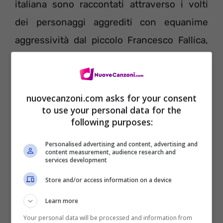
italiana sono raccontati attraverso i volti
dei personaggi aggrediti con equanime
aggressività dal piccolo Francesco Fallica,
“maledetto italiano di nuova generazione” e
protagonista del video, che non risparmia
nessuno: il concetto di buono e cattivo – di
nuovecanzoni.com asks for your consent
to use your personal data for the
“alto” e “basso” – perde valore. Siamo tutti
following purposes:
italiani, ognuno maledetto a modo suo. Il
Personalised advertising and content, advertising and
video, realizzato dal collettivo catanese
content measurement, audience research and
services development
Ground’s Oranges con la regia di Zavvo
Store and/or access information on a device
Nicolosi, è stato girato nello studio
dell’artista Jacopo Leone e si conclude non
Learn more
Your personal data will be processed and information from
a caso con un rogo in cui, tra politici,