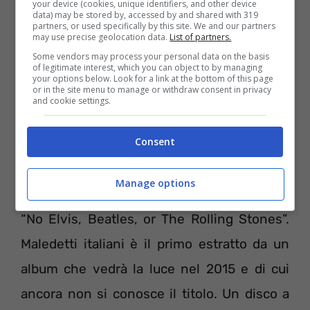
your device (cookies, unique identifiers, and other device
data) may be stored by, accessed by and shared with 319
calciatori, personaggi del cinema, della
partners, or used specifically by this site. We and our partners
may use precise geolocation data.
List of partners.
musica, della televisione, mostri sacri e fieri
Some vendors may process your personal data on the basis
of legitimate interest, which you can object to by managing
rappresentanti della cultura italiana nel
your options below. Look for a link at the bottom of this page
or in the site menu to manage or withdraw consent in privacy
mondo, brucia anche la foto dello stesso
and cookie settings.
Colapesce. Segno di discontinuità col
Consent
passato e bisogno di fare tabula rasa degli
idoli, dei nemici e anche di se stesso, un
Manage options
po’ come i Clash che nel 1977 cantavano:
“No Elvis, Beatles, or The Rolling Stones”.
Maledetti italiani è il primo estratto da un
album che vedrà la luce nel 2015 e di cui
ancora non si conosce il titolo. Un disco a