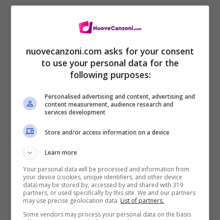
Classifica singoli europea aggiornata al
22 luglio 2012
nuovecanzoni.com asks for your consent
to use your personal data for the
following purposes:
Carly Rae Jepsen
– Call Me Maybe
Personalised advertising and content, advertising and
Maroon 5
–
Payphone
content measurement, audience research and
services development
Flo Rida
–
Whistle
Store and/or access information on a device
Gotye – Somebody That I Used To
Know (=)
Learn more
Fun
– We are Yong (=)
Your personal data will be processed and information from
your device (cookies, unique identifiers, and other device
data) may be stored by, accessed by and shared with 319
Simple Plan – Summer Paradise
partners, or used specifically by this site. We and our partners
may use precise geolocation data.
List of partners.
(feat. Sean Paul) (=)
Some vendors may process your personal data on the basis