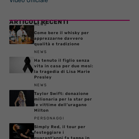
Video Ufficiale
ARTICOLI RECENTI
NEWS
Come bere il whisky per
apprezzarne davvero
qualità e tradizione
NEWS
Ha tenuto il figlio senza
vita in casa per due mesi:
la tragedia di Lisa Marie
Presley
NEWS
Taylor Swift: donazione
milionaria per la star per
le vittime dell’uragano
Milton
PERSONAGGI
Simply Red, il tour per
festeggiare i
quarant’anni fa tappa in